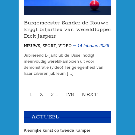
Burgemeester Sander de Rouwe
krijgt biljartles van wereldtopper
Dick Jaspers
,
,
14 februari 2026
NIEUWS
SPORT
VIDEO
Jubilerend Biljartclub de IJssel nodigt
meervoudig wereldkampioen uit voor
demonstratie (video) Ter gelegenheid van
haar zilveren jubileum […]
1
2
3
…
175
NEXT
ACTUEEL
Kleurrijke kunst op tweede Kamper