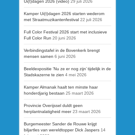
Ui(t)dagen 2026 (video)
29 juli 2026
Kamper Ui(t)dagen 2026 starten wederom
met Straatmuzikantenfestival
22 juli 2026
Full Color Festival 2026 start met inclusieve
Full Color Run
20 juni 2026
Verbindingstafel in de Bovenkerk brengt
mensen samen
6 juni 2026
Beeldexpositie ’Nu ze er nog zijn’ tijdelijk in de
Stadskazerne te zien
4 mei 2026
Kamper Almanak haalt ten minste haar
honderdjarig bestaan
25 maart 2026
Provincie Overijssel duldt geen
herplantnalatigheid meer
23 maart 2026
Burgemeester Sander de Rouwe krijgt
biljartles van wereldtopper Dick Jaspers
14