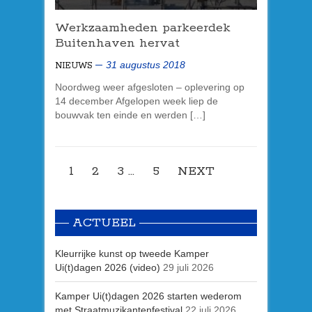
Werkzaamheden
parkeerdek
Buitenhaven hervat
31 augustus 2018
NIEUWS
Noordweg weer afgesloten – oplevering op
14 december Afgelopen week liep de
bouwvak ten einde en werden […]
1
2
3
…
5
NEXT
ACTUEEL
Kleurrijke kunst op tweede Kamper
Ui(t)dagen 2026 (video)
29 juli 2026
Kamper Ui(t)dagen 2026 starten wederom
met Straatmuzikantenfestival
22 juli 2026