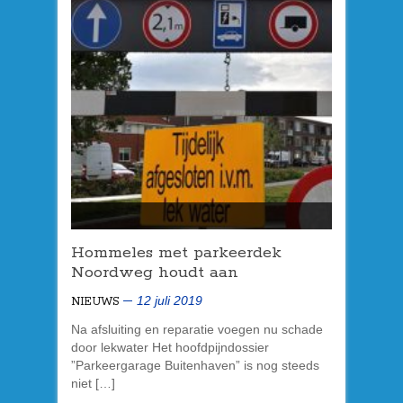
Hommeles met
parkeerdek
Noordweg houdt aan
12 juli 2019
NIEUWS
Na afsluiting en reparatie voegen nu schade
door lekwater Het hoofdpijndossier
”Parkeergarage Buitenhaven” is nog steeds
niet […]