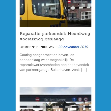
Reparatie
parkeerdek
Noordweg
vooralsnog geslaagd
,
22 november 2019
GEMEENTE
NIEUWS
Coating aangebracht en boven- en
benedenlaag weer toegankelijk De
reparatiewerkzaamheden aan het bovendek
van parkeergarage Buitenhaven, zoals […]