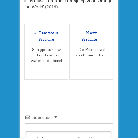
Nieuwe Toren licht oranje op voor ’Orange
the World’
(2019)
« Previous
Next
Article
Article »
Schippersvrouw
„De Milieustraat
en hond raken te
komt naar je toe!”
water in de IJssel
Subscribe