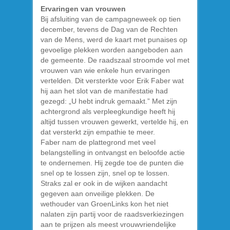
Ervaringen van vrouwen
Bij afsluiting van de campagneweek op tien
december, tevens de Dag van de Rechten
van de Mens, werd de kaart met punaises op
gevoelige plekken worden aangeboden aan
de gemeente. De raadszaal stroomde vol met
vrouwen van wie enkele hun ervaringen
vertelden. Dit versterkte voor Erik Faber wat
hij aan het slot van de manifestatie had
gezegd: „U hebt indruk gemaakt.” Met zijn
achtergrond als verpleegkundige heeft hij
altijd tussen vrouwen gewerkt, vertelde hij, en
dat versterkt zijn empathie te meer.
Faber nam de plattegrond met veel
belangstelling in ontvangst en beloofde actie
te ondernemen. Hij zegde toe de punten die
snel op te lossen zijn, snel op te lossen.
Straks zal er ook in de wijken aandacht
gegeven aan onveilige plekken. De
wethouder van GroenLinks kon het niet
nalaten zijn partij voor de raadsverkiezingen
aan te prijzen als meest vrouwvriendelijke