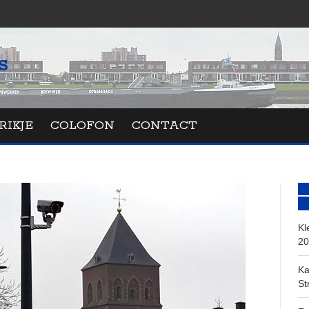
RIKJE
COLOFON
CONTACT
Kl
20
Ka
St