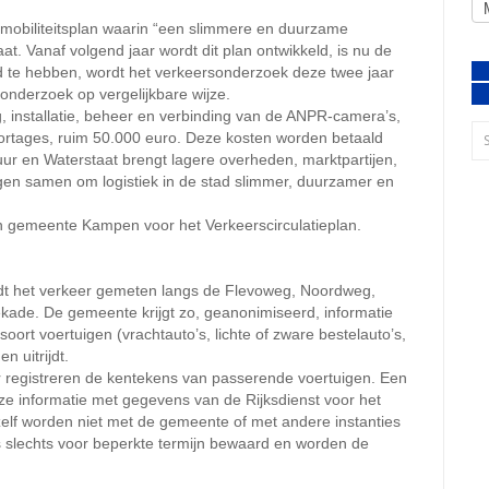
 mobiliteitsplan waarin “een slimmere en duurzame
t. Vanaf volgend jaar wordt dit plan ontwikkeld, is nu de
d te hebben, wordt het verkeersonderzoek deze twee jaar
 onderzoek op vergelijkbare wijze.
 installatie, beheer en verbinding van de ANPR-camera’s,
apportages, ruim 50.000 euro. Deze kosten worden betaald
ctuur en Waterstaat brengt lagere overheden, marktpartijen,
gen samen om logistiek in de stad slimmer, duurzamer en
n gemeente Kampen voor het Verkeerscirculatieplan.
ordt het verkeer gemeten langs de Flevoweg, Noordweg,
kade. De gemeente krijgt zo, geanonimiseerd, informatie
ort voertuigen (vrachtauto’s, lichte of zware bestelauto’s,
n uitrijdt.
 registreren de kentekens van passerende voertuigen. Een
e informatie met gegevens van de Rijksdienst voor het
f worden niet met de gemeente of met andere instanties
ns slechts voor beperkte termijn bewaard en worden de