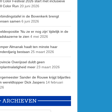
ll Color Festival 2026 start met inclusieve
ll Color Run
20 juni 2026
rbindingstafel in de Bovenkerk brengt
ensen samen
6 juni 2026
eldexpositie ’Nu ze er nog zijn’ tijdelijk in de
adskazerne te zien
4 mei 2026
mper Almanak haalt ten minste haar
nderdjarig bestaan
25 maart 2026
ovincie Overijssel duldt geen
rplantnalatigheid meer
23 maart 2026
rgemeester Sander de Rouwe krijgt biljartles
n wereldtopper Dick Jaspers
14 februari
26
ARCHIEVEN