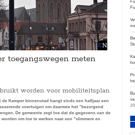
Fu
Fu
Ve
m
Be
St
er toegangswegen meten
Ka
ho
Pr
he
ruikt worden voor mobiliteitsplan
Bu
va
t de Kamper binnenstad hangt sinds een halfjaar een
20
 passerende voertuigen om daarmee het ”bezorgend
brengen. De gemeente zegt toe dat de gegevens van de
 worden om toe te werken naar een ”slimmere en