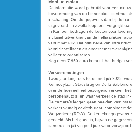
Mobiliteitsplan
De informatie wordt gebruikt voor een nieuw
bevoorrading van de binnenstad” centraal staa
inschatting. Om de gegevens dan bij de han
uitgevoerd. In Zwolle loopt een vergelijkbaar
In Kampen bedragen de kosten voor levering,
inclusief uitwerking van de halfjaarlijkse r
vanuit het Rijk. Het ministerie van Infrastru
kennisinstellingen en ondernemersverenigin
veiliger te organiseren.
Nog eens 7.950 euro komt uit het budget va
Verkeersmetingen
Twee jaar lang, dus tot en met juli 2023, w
Kennedylaan, Stadsbrug en De la Sablonière
over de hoeveelheid bezorgend verkeer, het so
personenauto’s) en waar verkeer de stad in- e
De camera’s leggen geen beelden vast maar
verkeerskundig adviesbureau combineert dez
Wegverkeer (RDW). De kentekengegevens zel
gedeeld. Als het goed is, blijven de gegeve
camera’s in juli volgend jaar weer verwijderd.