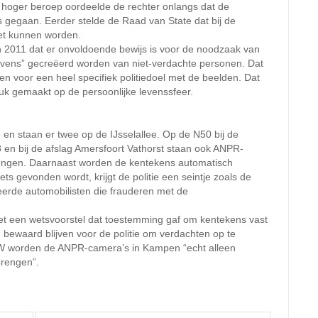
n hoger beroep oordeelde de rechter onlangs dat de
 gegaan. Eerder stelde de Raad van State dat bij de
et kunnen worden.
n 2011 dat er onvoldoende bewijs is voor de noodzaak van
vens” gecreëerd worden van niet-verdachte personen. Dat
igen voor een heel specifiek politiedoel met de beelden. Dat
uk gemaakt op de persoonlijke levenssfeer.
en staan er twee op de IJsselallee. Op de N50 bij de
8 en bij de afslag Amersfoort Vathorst staan ook ANPR-
rengen. Daarnaast worden de kentekens automatisch
ts gevonden wordt, krijgt de politie een seintje zoals de
cteerde automobilisten die frauderen met de
t een wetsvoorstel dat toestemming gaf om kentekens vast
bewaard blijven voor de politie om verdachten op te
W worden de ANPR-camera’s in Kampen “echt alleen
brengen”.