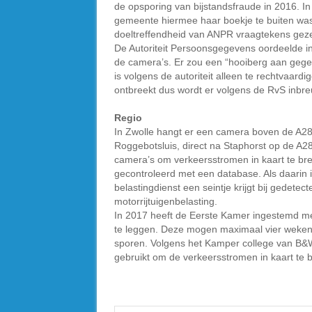
de opsporing van bijstandsfraude in 2016. I
gemeente hiermee haar boekje te buiten was
doeltreffendheid van ANPR vraagtekens gez
De Autoriteit Persoonsgegevens oordeelde i
de camera’s. Er zou een “hooiberg aan gege
is volgens de autoriteit alleen te rechtvaard
ontbreekt dus wordt er volgens de RvS inbre
Regio
In Zwolle hangt er een camera boven de A28 
Roggebotsluis, direct na Staphorst op de A2
camera’s om verkeersstromen in kaart te b
gecontroleerd met een database. Als daarin ie
belastingdienst een seintje krijgt bij gedete
motorrijtuigenbelasting.
In 2017 heeft de Eerste Kamer ingestemd me
te leggen. Deze mogen maximaal vier weken 
sporen. Volgens het Kamper college van B&
gebruikt om de verkeersstromen in kaart te 