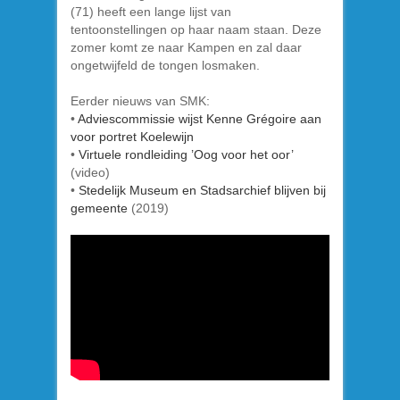
(71) heeft een lange lijst van
tentoonstellingen op haar naam staan. Deze
zomer komt ze naar Kampen en zal daar
ongetwijfeld de tongen losmaken.
Eerder nieuws van SMK:
•
Adviescommissie wijst Kenne Grégoire aan
voor portret Koelewijn
•
Virtuele rondleiding ’Oog voor het oor’
(video)
•
Stedelijk Museum en Stadsarchief blijven bij
gemeente
(2019)