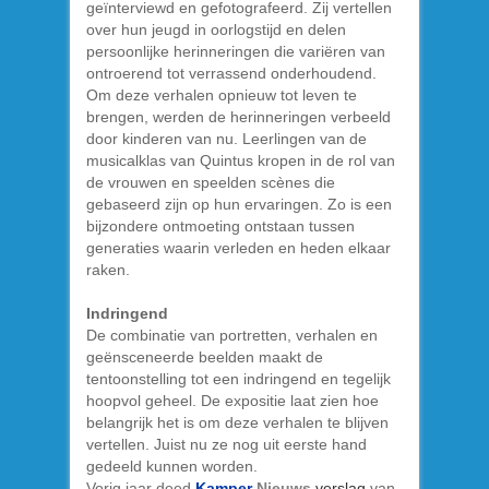
geïnterviewd en gefotografeerd. Zij vertellen
over hun jeugd in oorlogstijd en delen
persoonlijke herinneringen die variëren van
ontroerend tot verrassend onderhoudend.
Om deze verhalen opnieuw tot leven te
brengen, werden de herinneringen verbeeld
door kinderen van nu. Leerlingen van de
musicalklas van Quintus kropen in de rol van
de vrouwen en speelden scènes die
gebaseerd zijn op hun ervaringen. Zo is een
bijzondere ontmoeting ontstaan tussen
generaties waarin verleden en heden elkaar
raken.
Indringend
De combinatie van portretten, verhalen en
geënsceneerde beelden maakt de
tentoonstelling tot een indringend en tegelijk
hoopvol geheel. De expositie laat zien hoe
belangrijk het is om deze verhalen te blijven
vertellen. Juist nu ze nog uit eerste hand
gedeeld kunnen worden.
Vorig jaar deed
Kamper
Nieuws
verslag
van