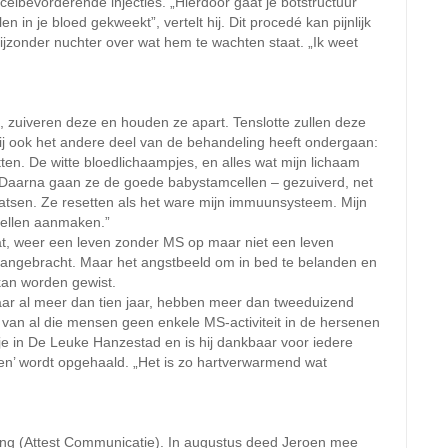
celbevorderende injecties. „Hierdoor gaat je botstructuur
 in je bloed gekweekt”, vertelt hij. Dit procedé kan pijnlijk
 bijzonder nuchter over wat hem te wachten staat. „Ik weet
, zuiveren deze en houden ze apart. Tenslotte zullen deze
ij ook het andere deel van de behandeling heeft ondergaan:
n. De witte bloedlichaampjes, en alles wat mijn lichaam
 Daarna gaan ze de goede babystamcellen – gezuiverd, net
atsen. Ze resetten als het ware mijn immuunsysteem. Mijn
ellen aanmaken.”
gaat, weer een leven zonder MS op maar niet een leven
 aangebracht. Maar het angstbeeld om in bed te belanden en
kan worden gewist.
aar al meer dan tien jaar, hebben meer dan tweeduizend
 van al die mensen geen enkele MS-activiteit in de hersenen
stje in De Leuke Hanzestad en is hij dankbaar voor iedere
oen’ wordt opgehaald. „Het is zo hartverwarmend wat
 Jong (Attest Communicatie). In augustus deed Jeroen mee