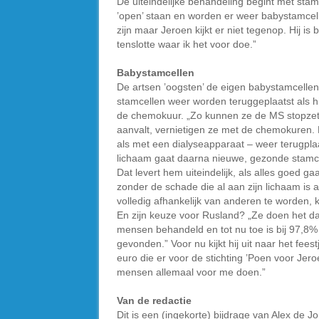
De uiteindelijke behandeling begint met stam
’open’ staan en worden er weer babystamcellen
zijn maar Jeroen kijkt er niet tegenop. Hij is
tenslotte waar ik het voor doe.”
Babystamcellen
De artsen ’oogsten’ de eigen babystamcellen
stamcellen weer worden teruggeplaatst als h
de chemokuur. „Zo kunnen ze de MS stopzette
aanvalt, vernietigen ze met de chemokuren.
als met een dialyseapparaat – weer terugpla
lichaam gaat daarna nieuwe, gezonde stamc
Dat levert hem uiteindelijk, als alles goed 
zonder de schade die al aan zijn lichaam is
volledig afhankelijk van anderen te worden, 
En zijn keuze voor Rusland? „Ze doen het d
mensen behandeld en tot nu toe is bij 97,8%
gevonden.” Voor nu kijkt hij uit naar het fee
euro die er voor de stichting ’Poen voor Jer
mensen allemaal voor me doen.”
Van de redactie
Dit is een (ingekorte) bijdrage van Alex de