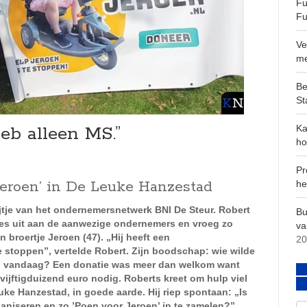
Fu
Fu
Ve
m
Be
St
heb alleen MS.”
Ka
ho
Pr
Jeroen’ in De Leuke Hanzestad
he
jtje van het ondernemersnetwerk BNI De Steur. Robert
Bu
jes uit aan de aanwezige ondernemers en vroeg zo
va
broertje Jeroen (47). „Hij heeft een
20
e stoppen”, vertelde Robert. Zijn boodschap: wie wilde
van vandaag? Een donatie was meer dan welkom want
vijftigduizend euro nodig. Roberts kreet om hulp viel
uke Hanzestad, in goede aarde. Hij riep spontaan: „Is
aniseren en zo ’Poen voor Jeroen’ in te zamelen?”