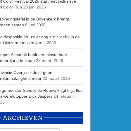
ll Color Festival 2026 start met inclusieve
ll Color Run
20 juni 2026
rbindingstafel in de Bovenkerk brengt
ensen samen
6 juni 2026
eldexpositie ’Nu ze er nog zijn’ tijdelijk in de
adskazerne te zien
4 mei 2026
mper Almanak haalt ten minste haar
nderdjarig bestaan
25 maart 2026
ovincie Overijssel duldt geen
rplantnalatigheid meer
23 maart 2026
rgemeester Sander de Rouwe krijgt biljartles
n wereldtopper Dick Jaspers
14 februari
26
ARCHIEVEN