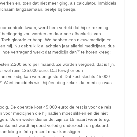
werken en, toen dat niet meer ging, als calculator. Inmiddels
 lichaam langzaamaan, beetje bij beetje.
voor controle kwam, werd hem verteld dat hij er rekening
jf bedlegerig zou worden en daarmee afhankelijk van
t.” Toch gloorde er hoop. We hebben een nieuw medicijn en
 mij. Nu gebruik ik al achttien jaar allerlei medicijnen, dus
aag ’hoe vertragend werkt dat medicijn dan?’ te horen kreeg:
osten 2.200 euro per maand. Ze worden vergoed, dat is fijn,
r wel ruim 125.000 euro. Dat terwijl er een
aam volledig kan worden gestopt. Dat kost slechts 45.000
” Want inmiddels wist hij één ding zeker: dat medicijn was
.
or nodig. De operatie kost 45.000 euro; de rest is voor de reis
 voor medicijnen die hij nadien moet slikken en die niet
gen. IJs en weder dienende, zijn ze 15 maart weer terug.
j aankomst wordt hij eerst volledig onderzocht en gekeurd.
ehandeling is één procent maar kan stijgen.