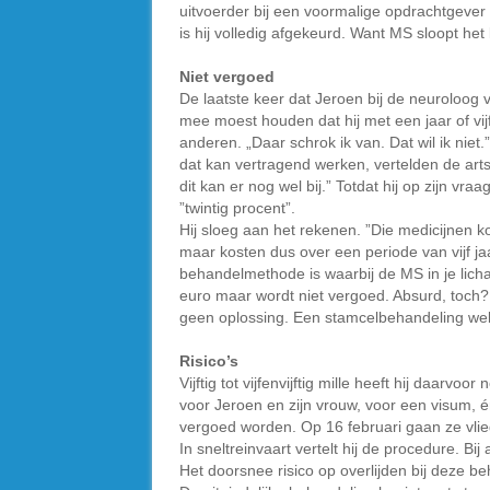
uitvoerder bij een voormalige opdrachtgever 
is hij volledig afgekeurd. Want MS sloopt het
Niet vergoed
De laatste keer dat Jeroen bij de neuroloog 
mee moest houden dat hij met een jaar of vi
anderen. „Daar schrok ik van. Dat wil ik nie
dat kan vertragend werken, vertelden de artsen
dit kan er nog wel bij.” Totdat hij op zijn vr
”twintig procent”.
Hij sloeg aan het rekenen. ”Die medicijnen k
maar kosten dus over een periode van vijf jaa
behandelmethode is waarbij de MS in je lich
euro maar wordt niet vergoed. Absurd, toch?!
geen oplossing. Een stamcelbehandeling wel
Risico’s
Vijftig tot vijfenvijftig mille heeft hij daarvo
voor Jeroen en zijn vrouw, voor een visum, én
vergoed worden. Op 16 februari gaan ze vlie
In sneltreinvaart vertelt hij de procedure. Bi
Het doorsnee risico op overlijden bij deze b