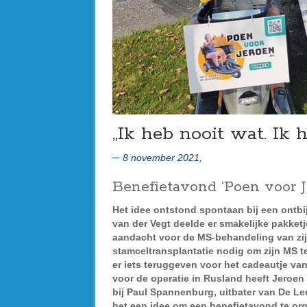
„Ik heb nooit wat. Ik 
8 november 2021,
Benefietavond ’Poen voor 
Het idee ontstond spontaan bij een ontbi
van der Vegt deelde er smakelijke pakket
aandacht voor de MS-behandeling van zijn 
stamceltransplantatie nodig om zijn MS t
er iets teruggeven voor het cadeautje 
voor de operatie in Rusland heeft Jeroen 
bij Paul Spannenburg, uitbater van De Le
het een idee om een benefietavond te org