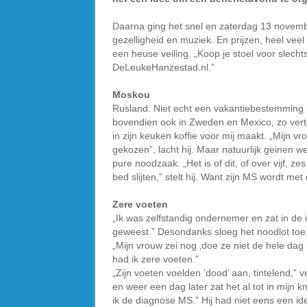
Daarna ging het snel en zaterdag 13 november
gezelligheid en muziek. En prijzen, heel vee
een heuse veiling. „Koop je stoel voor slecht
DeLeukeHanzestad.nl.”
Moskou
Rusland. Niet echt een vakantiebestemming in
bovendien ook in Zweden en Mexico, zo vertelt 
in zijn keuken koffie voor mij maakt. „Mijn 
gekozen”, lacht hij. Maar natuurlijk geinen w
pure noodzaak. „Het is of dit, of over vijf, ze
bed slijten,” stelt hij. Want zijn MS wordt met
Zere voeten
„Ik was zelfstandig ondernemer en zat in de 
geweest.” Desondanks sloeg het noodlot toe
„Mijn vrouw zei nog ‚doe ze niet de hele dag a
had ik zere voeten.”
„Zijn voeten voelden ’dood’ aan, tintelend,” v
en weer een dag later zat het al tot in mijn 
ik de diagnose MS.” Hij had niet eens een id