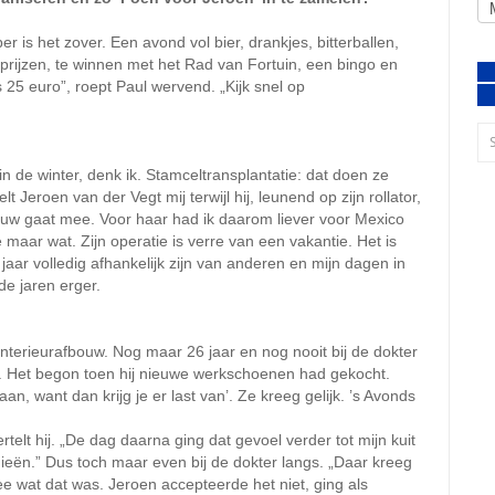
 is het zover. Een avond vol bier, drankjes, bitterballen,
l prijzen, te winnen met het Rad van Fortuin, een bingo en
s 25 euro”, roept Paul wervend. „Kijk snel op
 de winter, denk ik. Stamceltransplantatie: dat doen ze
Jeroen van der Vegt mij terwijl hij, leunend op zijn rollator,
vrouw gaat mee. Voor haar had ik daarom liever voor Mexico
e maar wat. Zijn operatie is verre van een vakantie. Het is
s jaar volledig afhankelijk zijn van anderen en mijn dagen in
 de jaren erger.
interieurafbouw. Nog maar 26 jaar en nog nooit bij de dokter
. Het begon toen hij nieuwe werkschoenen had gekocht.
an, want dan krijg je er last van’. Ze kreeg gelijk. ’s Avonds
ertelt hij. „De dag daarna ging dat gevoel verder tot mijn kuit
knieën.” Dus toch maar even bij de dokter langs. „Daar kreeg
ee wat dat was. Jeroen accepteerde het niet, ging als