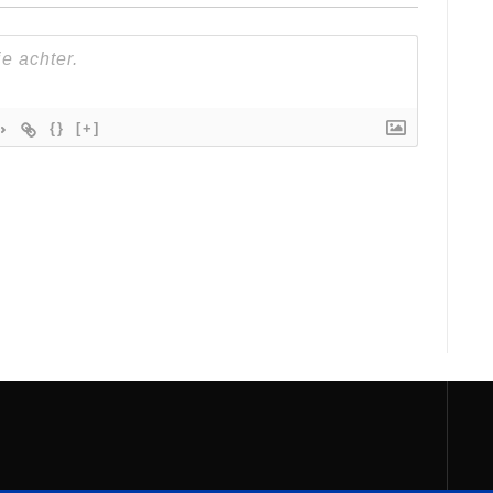
{}
[+]