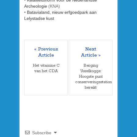
•
Kwaliteitsnorm voor de Nederlandse
Archeologie
(KNA)
•
Batavialand, nieuw erfgoedpark aan
Lelystadse kust
« Previous
Next
Article
Article »
Het vitamine C
Berging
van het CDA
IJsselkogge:
Hoogste punt
conserveringsstation
bereikt
Subscribe