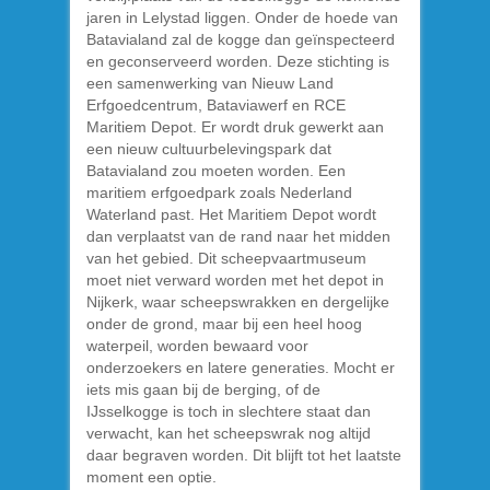
jaren in Lelystad liggen. Onder de hoede van
Batavialand zal de kogge dan geïnspecteerd
en geconserveerd worden. Deze stichting is
een samenwerking van Nieuw Land
Erfgoedcentrum, Bataviawerf en RCE
Maritiem Depot. Er wordt druk gewerkt aan
een nieuw cultuurbelevingspark dat
Batavialand zou moeten worden. Een
maritiem erfgoedpark zoals Nederland
Waterland past. Het Maritiem Depot wordt
dan verplaatst van de rand naar het midden
van het gebied. Dit scheepvaartmuseum
moet niet verward worden met het depot in
Nijkerk, waar scheepswrakken en dergelijke
onder de grond, maar bij een heel hoog
waterpeil, worden bewaard voor
onderzoekers en latere generaties. Mocht er
iets mis gaan bij de berging, of de
IJsselkogge is toch in slechtere staat dan
verwacht, kan het scheepswrak nog altijd
daar begraven worden. Dit blijft tot het laatste
moment een optie.