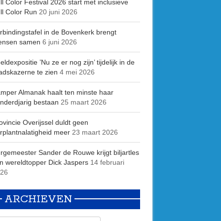
ll Color Festival 2026 start met inclusieve
ll Color Run
20 juni 2026
rbindingstafel in de Bovenkerk brengt
ensen samen
6 juni 2026
eldexpositie ’Nu ze er nog zijn’ tijdelijk in de
adskazerne te zien
4 mei 2026
mper Almanak haalt ten minste haar
nderdjarig bestaan
25 maart 2026
ovincie Overijssel duldt geen
rplantnalatigheid meer
23 maart 2026
rgemeester Sander de Rouwe krijgt biljartles
n wereldtopper Dick Jaspers
14 februari
26
ARCHIEVEN