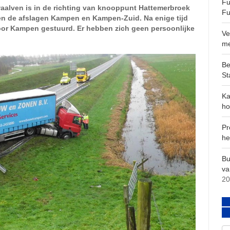
Fu
aalven is in de richting van knooppunt Hattemerbroek
Fu
en de afslagen Kampen en Kampen-Zuid. Na enige tijd
oor Kampen gestuurd. Er hebben zich geen persoonlijke
Ve
m
Be
St
Ka
ho
Pr
he
Bu
va
20