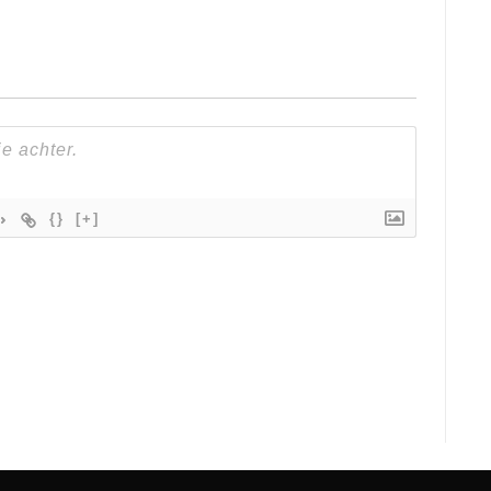
{}
[+]