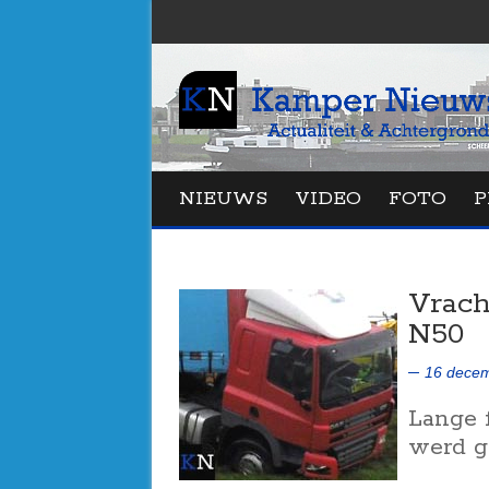
NIEUWS
VIDEO
FOTO
P
Vrach
N50
16 decem
Lange 
werd g