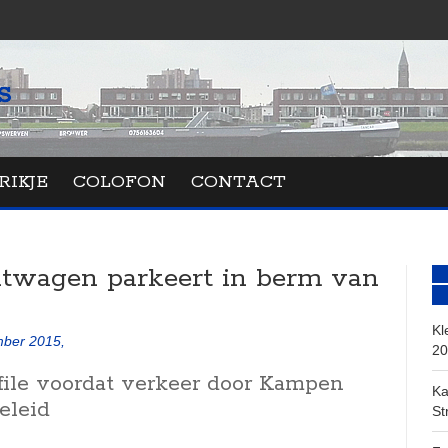
RIKJE
COLOFON
CONTACT
twagen parkeert in berm van
Kl
ber 2015,
20
file voordat verkeer door Kampen
Ka
eleid
St