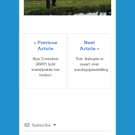
« Previous
Next
Article
Article »
Arja Doornbos
Vier dialogen in
(AWP) licht
maart over
waterkosten toe
zondagopenstelling
(video)
Subscribe