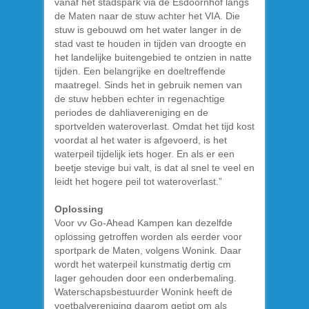
vanaf het stadspark via de Esdoornhof langs
de Maten naar de stuw achter het VIA. Die
stuw is gebouwd om het water langer in de
stad vast te houden in tijden van droogte en
het landelijke buitengebied te ontzien in natte
tijden. Een belangrijke en doeltreffende
maatregel. Sinds het in gebruik nemen van
de stuw hebben echter in regenachtige
periodes de dahliavereniging en de
sportvelden wateroverlast. Omdat het tijd kost
voordat al het water is afgevoerd, is het
waterpeil tijdelijk iets hoger. En als er een
beetje stevige bui valt, is dat al snel te veel en
leidt het hogere peil tot wateroverlast.”
Oplossing
Voor vv Go-Ahead Kampen kan dezelfde
oplossing getroffen worden als eerder voor
sportpark de Maten, volgens Wonink. Daar
wordt het waterpeil kunstmatig dertig cm
lager gehouden door een onderbemaling.
Waterschapsbestuurder Wonink heeft de
voetbalvereniging daarom getipt om als