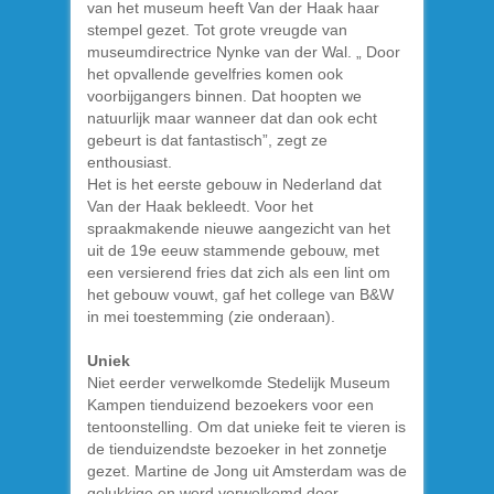
van het museum heeft Van der Haak haar
stempel gezet. Tot grote vreugde van
museumdirectrice Nynke van der Wal. „ Door
het opvallende gevelfries komen ook
voorbijgangers binnen. Dat hoopten we
natuurlijk maar wanneer dat dan ook echt
gebeurt is dat fantastisch”, zegt ze
enthousiast.
Het is het eerste gebouw in Nederland dat
Van der Haak bekleedt. Voor het
spraakmakende nieuwe aangezicht van het
uit de 19e eeuw stammende gebouw, met
een versierend fries dat zich als een lint om
het gebouw vouwt, gaf het college van B&W
in mei toestemming (zie onderaan).
Uniek
Niet eerder verwelkomde Stedelijk Museum
Kampen tienduizend bezoekers voor een
tentoonstelling. Om dat unieke feit te vieren is
de tienduizendste bezoeker in het zonnetje
gezet. Martine de Jong uit Amsterdam was de
gelukkige en werd verwelkomd door