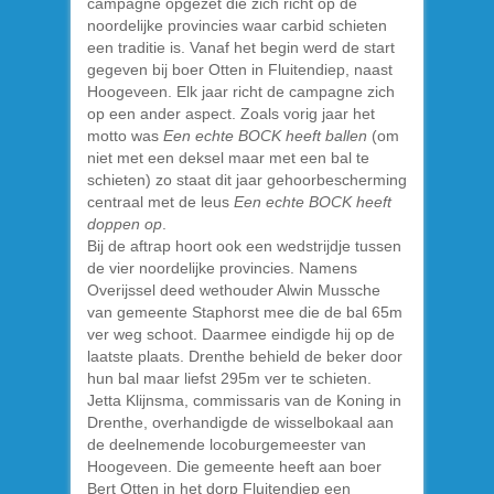
campagne opgezet die zich richt op de
noordelijke provincies waar carbid schieten
een traditie is. Vanaf het begin werd de start
gegeven bij boer Otten in Fluitendiep, naast
Hoogeveen. Elk jaar richt de campagne zich
op een ander aspect. Zoals vorig jaar het
motto was
Een echte BOCK heeft ballen
(om
niet met een deksel maar met een bal te
schieten) zo staat dit jaar gehoorbescherming
centraal met de leus
Een echte BOCK heeft
doppen op
.
Bij de aftrap hoort ook een wedstrijdje tussen
de vier noordelijke provincies. Namens
Overijssel deed wethouder Alwin Mussche
van gemeente Staphorst mee die de bal 65m
ver weg schoot. Daarmee eindigde hij op de
laatste plaats. Drenthe behield de beker door
hun bal maar liefst 295m ver te schieten.
Jetta Klijnsma, commissaris van de Koning in
Drenthe, overhandigde de wisselbokaal aan
de deelnemende locoburgemeester van
Hoogeveen. Die gemeente heeft aan boer
Bert Otten in het dorp Fluitendiep een