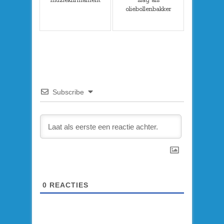
muziekfirmament
slag als
oliebollenbakker
Subscribe
0
REACTIES