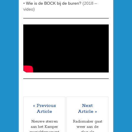
•
Wie is de BOCK bij de buren?
(2018 –
video)
« Previous
Next
Article
Article »
Nieuwe sterren
Radiomaker gaat
aan het Kamper
weer aan de