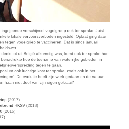
ngrijpende verschijnsel vogelgroep ook ter sprake. Juist
enkele lokale vervoersverboden ingesteld. Oplaat ging daar
en tegen vogelgriep te vaccineren. Dat is sinds januari
heidswet.
 deels tot uit België afkomstig was, komt ook ter sprake hoe
at benadrukte hoe de toename van waterrijke gebieden in
lgriepverspreiding tegen te gaan.
osium ook luchtige kost ter sprake, zoals ook in het
ingen’. De evolutie heeft zijn werk gedaan en de natuur
en haan niet doof van zijn eigen gekraai?
riep
(2017)
bilerend HKSV
(2018)
.0
(2015)
17)