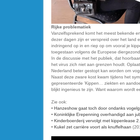
Rijke problematiek
Vanzelfsprekend komt het meest bekende en i
dezer dagen zijn er verspreid over het land 
indringend op in en riep op om vooral je kipp
toegestaan volgens de Europese diergezond
In de discussie met het publiek, dat hoorbaar
het virus zich niet aan grenzen houdt. Opla
Nederland beter gestopt kan worden om voge
Naast deze zware kost kwam tijdens het symp
gepresenteerde ’Kippen… ziekten en aandoen
blijkt ingenieus te zijn. Want waarom wordt e
Zie ook:
•
Hanzeshow gaat toch door ondanks vogelg
•
Koninklijke Erepenning overhandigd aan ju
•
Kinderboerderij vervolgt met kippenlease 2
•
Kukel zet carrière voort als knuffelhaan
(20