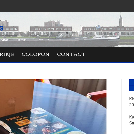
RIKJE
COLOFON
CONTACT
Kl
20
Ka
St