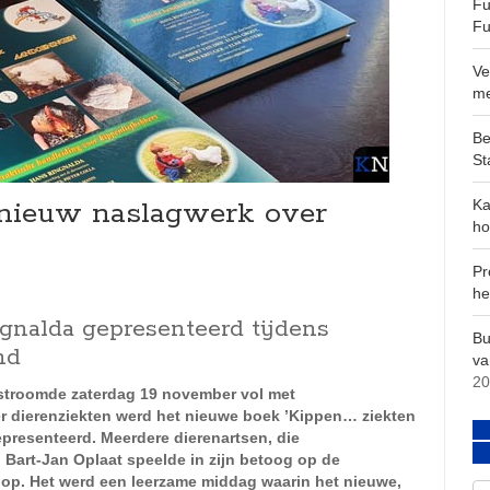
Fu
Fu
Ve
m
Be
St
t nieuw naslagwerk over
Ka
ho
Pr
he
nalda gepresenteerd tijdens
Bu
nd
va
20
 stroomde zaterdag 19 november vol met
er dierenziekten werd het nieuwe boek ’Kippen… ziekten
resenteerd. Meerdere dierenartsen, die
art-Jan Oplaat speelde in zijn betoog op de
r op. Het werd een leerzame middag waarin het nieuwe,