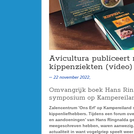
Avicultura publiceer
kippenziekten (video)
22 november 2022,
Omvangrijk boek Hans Ring
symposium op Kampereila
Zalencentrum ’Ons Erf’ op Kampereiland
kippenliefhebbers. Tijdens een forum ov
en aandoeningen’ van Hans Ringnalda gep
meegeschreven hebben, waren aanwezig. B
actualiteit in want vogelgriep speelt wee