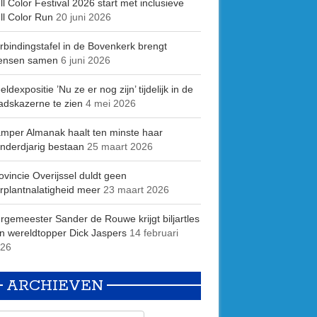
ll Color Festival 2026 start met inclusieve
ll Color Run
20 juni 2026
rbindingstafel in de Bovenkerk brengt
ensen samen
6 juni 2026
eldexpositie ’Nu ze er nog zijn’ tijdelijk in de
adskazerne te zien
4 mei 2026
mper Almanak haalt ten minste haar
nderdjarig bestaan
25 maart 2026
ovincie Overijssel duldt geen
rplantnalatigheid meer
23 maart 2026
rgemeester Sander de Rouwe krijgt biljartles
n wereldtopper Dick Jaspers
14 februari
26
ARCHIEVEN