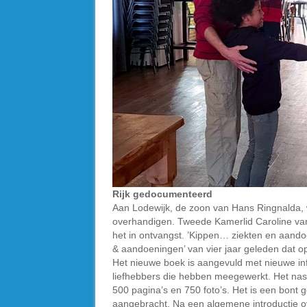
Rijk gedocumenteerd
Aan Lodewijk, de zoon van Hans Ringnalda, 
overhandigen. Tweede Kamerlid Caroline va
het in ontvangst. ’Kippen… ziekten en aandoe
& aandoeningen’ van vier jaar geleden dat op 
Het nieuwe boek is aangevuld met nieuwe in
liefhebbers die hebben meegewerkt. Het nasl
500 pagina’s en 750 foto’s. Het is een bont 
aangebracht. Na een algemene introductie o