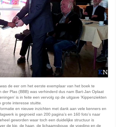
was de eer om het eerste exemplaar van het boek te
n der Plas (BBB) was verhinderd dus nam Bart-Jan Oplaat
ningen’ is in feite een vervolg op de uitgave ’Kippenziekten
grote interesse stuitte.
formatie en nieuwe inzichten met dank aan vele kenners en
agwerk is gegroeid van 200 pagina’s en 160 foto’s naar
geheel geworden waar toch een duidelijke structuur is
ver de kip, de haan, de lichaamsbouw, de voeding en de