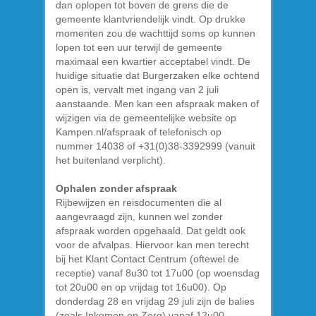
dan oplopen tot boven de grens die de
gemeente klantvriendelijk vindt. Op drukke
momenten zou de wachttijd soms op kunnen
lopen tot een uur terwijl de gemeente
maximaal een kwartier acceptabel vindt. De
huidige situatie dat Burgerzaken elke ochtend
open is, vervalt met ingang van 2 juli
aanstaande. Men kan een afspraak maken of
wijzigen via de gemeentelijke website op
Kampen.nl/afspraak of telefonisch op
nummer 14038 of +31(0)38-3392999 (vanuit
het buitenland verplicht).
Ophalen zonder afspraak
Rijbewijzen en reisdocumenten die al
aangevraagd zijn, kunnen wel zonder
afspraak worden opgehaald. Dat geldt ook
voor de afvalpas. Hiervoor kan men terecht
bij het Klant Contact Centrum (oftewel de
receptie) vanaf 8u30 tot 17u00 (op woensdag
tot 20u00 en op vrijdag tot 16u00). Op
donderdag 28 en vrijdag 29 juli zijn de balies
(zoals Inkomen en Zorg) vanaf 12u00