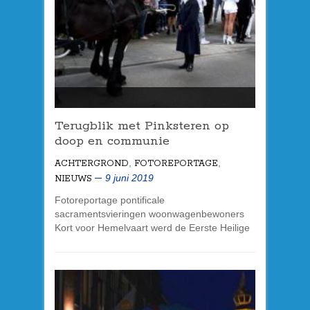
Terugblik met Pinksteren op
doop en communie
,
,
ACHTERGROND
FOTOREPORTAGE
9 juni 2019
NIEUWS
Fotoreportage pontificale
sacramentsvieringen woonwagenbewoners
Kort voor Hemelvaart werd de Eerste Heilige