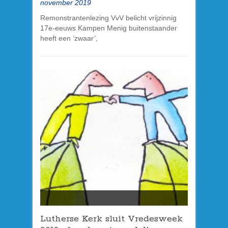
november 2019
Remonstrantenlezing VvV belicht vrijzinnig
17e-eeuws Kampen Menig buitenstaander
heeft een ’zwaar’,
Lutherse Kerk sluit Vredesweek