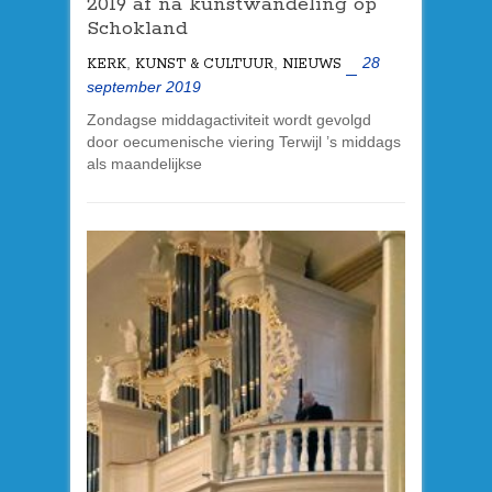
2019 af na kunstwandeling op
Schokland
,
,
28
KERK
KUNST & CULTUUR
NIEUWS
september 2019
Zondagse middagactiviteit wordt gevolgd
door oecumenische viering Terwijl ’s middags
als maandelijkse