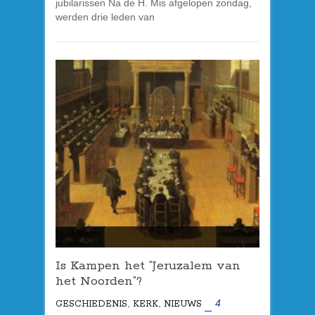
jubilarissen Na de H. Mis afgelopen zondag,
werden drie leden van
Is Kampen het ”Jeruzalem van
het Noorden”?
,
,
4
GESCHIEDENIS
KERK
NIEUWS