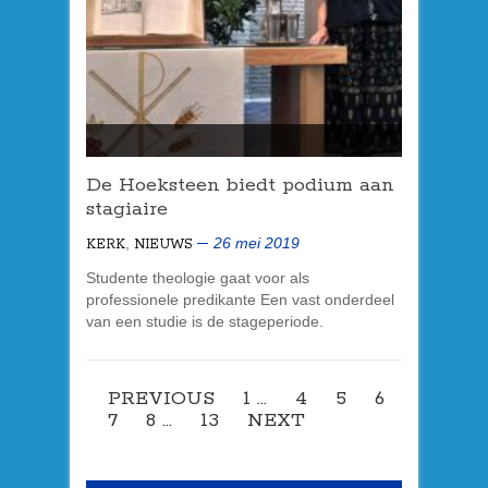
De Hoeksteen biedt podium aan
stagiaire
,
26 mei 2019
KERK
NIEUWS
Studente theologie gaat voor als
professionele predikante Een vast onderdeel
van een studie is de stageperiode.
PREVIOUS
1
…
4
5
6
7
8
…
13
NEXT