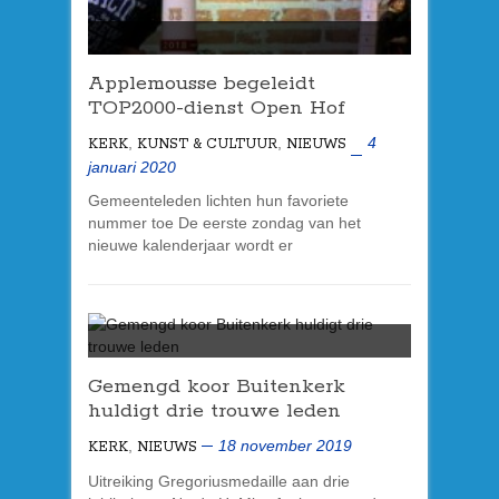
Applemousse begeleidt
TOP2000-dienst Open Hof
,
,
4
KERK
KUNST & CULTUUR
NIEUWS
januari 2020
Gemeenteleden lichten hun favoriete
nummer toe De eerste zondag van het
nieuwe kalenderjaar wordt er
Gemengd koor Buitenkerk
huldigt drie trouwe leden
,
18 november 2019
KERK
NIEUWS
Uitreiking Gregoriusmedaille aan drie