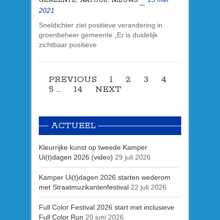
GEMEENTE
NATUUR
NIEUWS
2021
Sneldichter ziet positieve verandering in
groenbeheer gemeente „Er is duidelijk
zichtbaar positieve
PREVIOUS
1
2
3
4
5
…
14
NEXT
ACTUEEL
Kleurrijke kunst op tweede Kamper
Ui(t)dagen 2026 (video)
29 juli 2026
Kamper Ui(t)dagen 2026 starten wederom
met Straatmuzikantenfestival
22 juli 2026
Full Color Festival 2026 start met inclusieve
Full Color Run
20 juni 2026