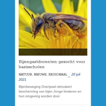
Bijengastdocenten gezocht voor
basisscholen
,
,
20 juli
NATUUR
NIEUWS
REGIONAAL
2021
Bijenbeweging Overijssel stimuleert
bescherming van bijen Jonge kinderen en
hun omgeving worden door