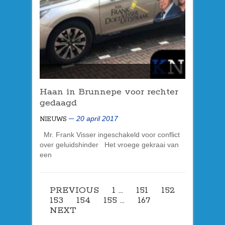
Haan in Brunnepe voor rechter
gedaagd
20 april 2017
NIEUWS
Mr. Frank Visser ingeschakeld voor conflict
over geluidshinder Het vroege gekraai van
een
PREVIOUS
1
…
151
152
153
154
155
…
167
NEXT