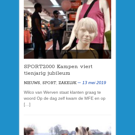
SPORT2000 Kampen viert
tienjarig jubileum
,
,
13 mei 2019
NIEUWS
SPORT
ZAKELIJK
Wilco van Werven staat klanten graag te
woord Op de dag zelf kwam de MFE en op
[…]