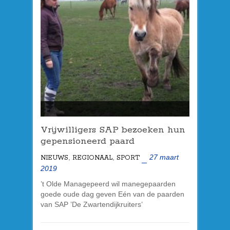
Vrijwilligers SAP bezoeken hun
gepensioneerd paard
,
,
27 maart
NIEUWS
REGIONAAL
SPORT
2019
’t Olde Managepeerd wil manegepaarden
goede oude dag geven Eén van de paarden
van SAP ’De Zwartendijkruiters’