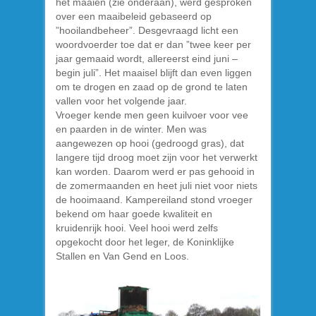
het maaien (zie onderaan), werd gesproken
over een maaibeleid gebaseerd op
”hooilandbeheer”. Desgevraagd licht een
woordvoerder toe dat er dan ”twee keer per
jaar gemaaid wordt, allereerst eind juni –
begin juli”. Het maaisel blijft dan even liggen
om te drogen en zaad op de grond te laten
vallen voor het volgende jaar.
Vroeger kende men geen kuilvoer voor vee
en paarden in de winter. Men was
aangewezen op hooi (gedroogd gras), dat
langere tijd droog moet zijn voor het verwerkt
kan worden. Daarom werd er pas gehooid in
de zomermaanden en heet juli niet voor niets
de hooimaand. Kampereiland stond vroeger
bekend om haar goede kwaliteit en
kruidenrijk hooi. Veel hooi werd zelfs
opgekocht door het leger, de Koninklijke
Stallen en Van Gend en Loos.