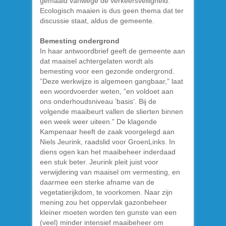
gemaaid vanwege de verkeersveiligheid.
Ecologisch maaien is dus geen thema dat ter
discussie staat, aldus de gemeente.
Bemesting ondergrond
In haar antwoordbrief geeft de gemeente aan
dat maaisel achtergelaten wordt als
bemesting voor een gezonde ondergrond.
”Deze werkwijze is algemeen gangbaar,” laat
een woordvoerder weten, ”en voldoet aan
ons onderhoudsniveau ’basis’. Bij de
volgende maaibeurt vallen de slierten binnen
een week weer uiteen.” De klagende
Kampenaar heeft de zaak voorgelegd aan
Niels Jeurink, raadslid voor GroenLinks. In
diens ogen kan het maaibeheer inderdaad
een stuk beter. Jeurink pleit juist voor
verwijdering van maaisel om vermesting, en
daarmee een sterke afname van de
vegetatierijkdom, te voorkomen. Naar zijn
mening zou het oppervlak gazonbeheer
kleiner moeten worden ten gunste van een
(veel) minder intensief maaibeheer om