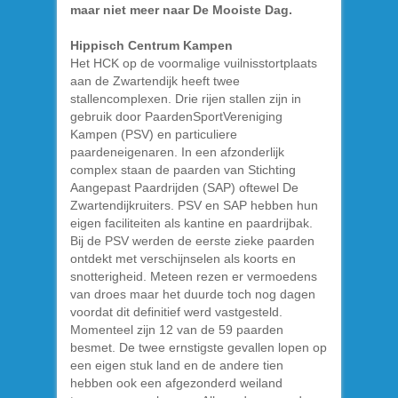
maar niet meer naar De Mooiste Dag.
Hippisch Centrum Kampen
Het HCK op de voormalige vuilnisstortplaats
aan de Zwartendijk heeft twee
stallencomplexen. Drie rijen stallen zijn in
gebruik door PaardenSportVereniging
Kampen (PSV) en particuliere
paardeneigenaren. In een afzonderlijk
complex staan de paarden van Stichting
Aangepast Paardrijden (SAP) oftewel De
Zwartendijkruiters. PSV en SAP hebben hun
eigen faciliteiten als kantine en paardrijbak.
Bij de PSV werden de eerste zieke paarden
ontdekt met verschijnselen als koorts en
snotterigheid. Meteen rezen er vermoedens
van droes maar het duurde toch nog dagen
voordat dit definitief werd vastgesteld.
Momenteel zijn 12 van de 59 paarden
besmet. De twee ernstigste gevallen lopen op
een eigen stuk land en de andere tien
hebben ook een afgezonderd weiland