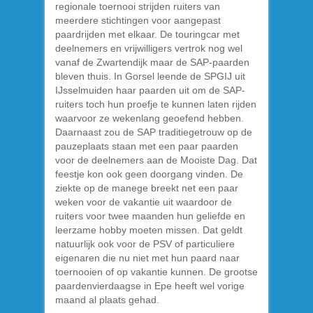
regionale toernooi strijden ruiters van
meerdere stichtingen voor aangepast
paardrijden met elkaar. De touringcar met
deelnemers en vrijwilligers vertrok nog wel
vanaf de Zwartendijk maar de SAP-paarden
bleven thuis. In Gorsel leende de SPGIJ uit
IJsselmuiden haar paarden uit om de SAP-
ruiters toch hun proefje te kunnen laten rijden
waarvoor ze wekenlang geoefend hebben.
Daarnaast zou de SAP traditiegetrouw op de
pauzeplaats staan met een paar paarden
voor de deelnemers aan de Mooiste Dag. Dat
feestje kon ook geen doorgang vinden. De
ziekte op de manege breekt net een paar
weken voor de vakantie uit waardoor de
ruiters voor twee maanden hun geliefde en
leerzame hobby moeten missen. Dat geldt
natuurlijk ook voor de PSV of particuliere
eigenaren die nu niet met hun paard naar
toernooien of op vakantie kunnen. De grootse
paardenvierdaagse in Epe heeft wel vorige
maand al plaats gehad.