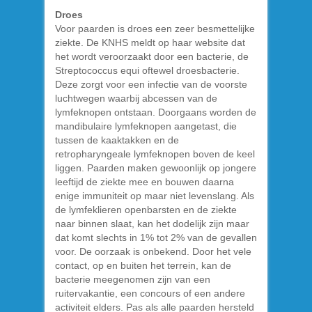
Droes
Voor paarden is droes een zeer besmettelijke
ziekte. De KNHS meldt op haar website dat
het wordt veroorzaakt door een bacterie, de
Streptococcus equi oftewel droesbacterie.
Deze zorgt voor een infectie van de voorste
luchtwegen waarbij abcessen van de
lymfeknopen ontstaan. Doorgaans worden de
mandibulaire lymfeknopen aangetast, die
tussen de kaaktakken en de
retropharyngeale lymfeknopen boven de keel
liggen. Paarden maken gewoonlijk op jongere
leeftijd de ziekte mee en bouwen daarna
enige immuniteit op maar niet levenslang. Als
de lymfeklieren openbarsten en de ziekte
naar binnen slaat, kan het dodelijk zijn maar
dat komt slechts in 1% tot 2% van de gevallen
voor. De oorzaak is onbekend. Door het vele
contact, op en buiten het terrein, kan de
bacterie meegenomen zijn van een
ruitervakantie, een concours of een andere
activiteit elders. Pas als alle paarden hersteld