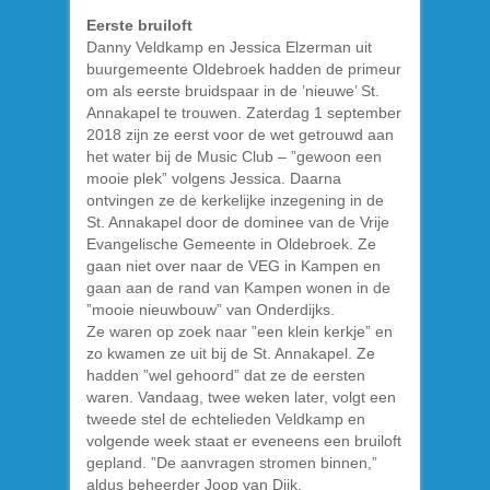
Eerste bruiloft
Danny Veldkamp en Jessica Elzerman uit
buurgemeente Oldebroek hadden de primeur
om als eerste bruidspaar in de ’nieuwe’ St.
Annakapel te trouwen. Zaterdag 1 september
2018 zijn ze eerst voor de wet getrouwd aan
het water bij de Music Club – ”gewoon een
mooie plek” volgens Jessica. Daarna
ontvingen ze de kerkelijke inzegening in de
St. Annakapel door de dominee van de Vrije
Evangelische Gemeente in Oldebroek. Ze
gaan niet over naar de VEG in Kampen en
gaan aan de rand van Kampen wonen in de
”mooie nieuwbouw” van Onderdijks.
Ze waren op zoek naar ”een klein kerkje” en
zo kwamen ze uit bij de St. Annakapel. Ze
hadden ”wel gehoord” dat ze de eersten
waren. Vandaag, twee weken later, volgt een
tweede stel de echtelieden Veldkamp en
volgende week staat er eveneens een bruiloft
gepland. ”De aanvragen stromen binnen,”
aldus beheerder Joop van Dijk.