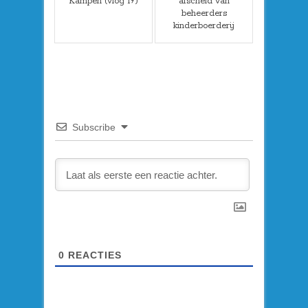
Kampen (vlog 19)
afscheid van
beheerders
kinderboerderij
Subscribe
0
REACTIES