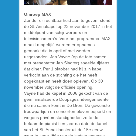
Omroep MAX
Zonder er ruchtbaarheid aan te geven, stond
de St. Annakapel op 23 november 2017 in het
middelpunt van schijnwerpers en
televisiecamera’s. Voor het programma ‘MAX
maakt mogelijk’ werden er opnames
gemaakt die in april of mei werden
uitgezonden. Jan Vayne (op de foto samen
met presentator Jan Slagter) speelde tijdens
dat diner. Per 1 oktober had hij zijn kapel
verkocht aan de stichting die het heeft
opgeknapt en heeft doen opleven. Op 30
november volgt de officiële opening.
Vayne had de kapel in 2006 gekocht van de
geminimaliseerde Doopsgezindengemeente
die nu samen komt in De Bron. De gewenste
trouwpartijen en concerten bleven beperkt en
wegens privéomstandigheden zette de
befaamde pianist tien jaar na dato de kapel
van het St. Annaklooster uit de 15e eeuw
weer te koop. Eén van de laatste opgaves