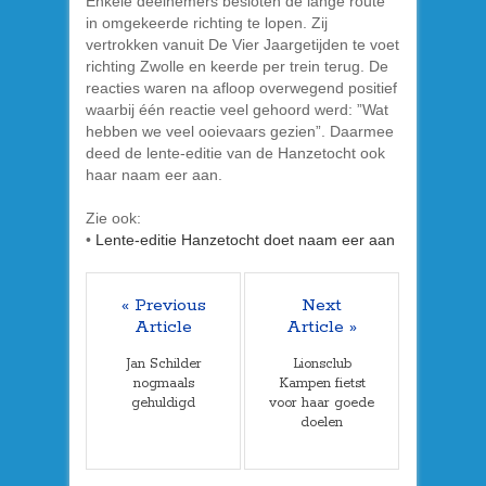
Enkele deelnemers besloten de lange route
in omgekeerde richting te lopen. Zij
vertrokken vanuit De Vier Jaargetijden te voet
richting Zwolle en keerde per trein terug. De
reacties waren na afloop overwegend positief
waarbij één reactie veel gehoord werd: ”Wat
hebben we veel ooievaars gezien”. Daarmee
deed de lente-editie van de Hanzetocht ook
haar naam eer aan.
Zie ook:
•
Lente-editie Hanzetocht doet naam eer aan
« Previous
Next
Article
Article »
Jan Schilder
Lionsclub
nogmaals
Kampen fietst
gehuldigd
voor haar goede
doelen