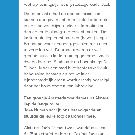
wel op ons lijstje, een prachtige oude stad.
De organisatie had de dames misschien
kunnen aangeven dat men bij de korte route
in de stad zou blijven. Meer informatie kan
dan de route alsnog interessant maken. De
korte route liep eerst naar en (boven) langs
Brunnepe waar genoeg (geschiedenis) over
te vertellen valt. Daarnaast waren er wel
groene stukjes in de route opgenomen zoals
dwars door het Stadspark en bovenlangs De
Tuinen. Maar een stad blijft hoofdzakelijk uit
bebouwing bestaan en het weinige
bijnnenstedelijk groen wordt ernstig bedreigd
door het bouwstreven van inbreiding.
Een groepje Amsterdamse dames uit Almere
liep de lange route.
Joke Numan schrijft ons het volgende en
stuurde de leuke foto daaronder mee.
Gisteren heb ik met twee wandelmaatjes
de Hanzetocht gelopen. Op het bestaan