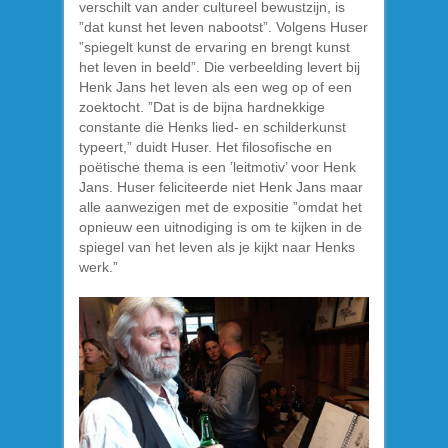
verschilt van ander cultureel bewustzijn, is
”dat kunst het leven nabootst”. Volgens Huser
”spiegelt kunst de ervaring en brengt kunst
het leven in beeld”. Die verbeelding levert bij
Henk Jans het leven als een weg op of een
zoektocht. ”Dat is de bijna hardnekkige
constante die Henks lied- en schilderkunst
typeert,” duidt Huser. Het filosofische en
poëtische thema is een ’leitmotiv’ voor Henk
Jans. Huser feliciteerde niet Henk Jans maar
alle aanwezigen met de expositie ”omdat het
opnieuw een uitnodiging is om te kijken in de
spiegel van het leven als je kijkt naar Henks
werk.”