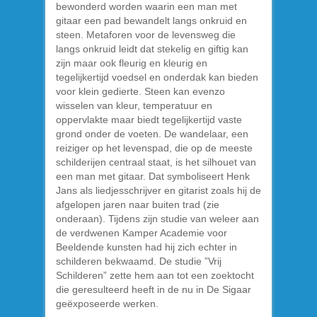
bewonderd worden waarin een man met
gitaar een pad bewandelt langs onkruid en
steen. Metaforen voor de levensweg die
langs onkruid leidt dat stekelig en giftig kan
zijn maar ook fleurig en kleurig en
tegelijkertijd voedsel en onderdak kan bieden
voor klein gedierte. Steen kan evenzo
wisselen van kleur, temperatuur en
oppervlakte maar biedt tegelijkertijd vaste
grond onder de voeten. De wandelaar, een
reiziger op het levenspad, die op de meeste
schilderijen centraal staat, is het silhouet van
een man met gitaar. Dat symboliseert Henk
Jans als liedjesschrijver en gitarist zoals hij de
afgelopen jaren naar buiten trad (zie
onderaan). Tijdens zijn studie van weleer aan
de verdwenen Kamper Academie voor
Beeldende kunsten had hij zich echter in
schilderen bekwaamd. De studie ”Vrij
Schilderen” zette hem aan tot een zoektocht
die geresulteerd heeft in de nu in De Sigaar
geëxposeerde werken.