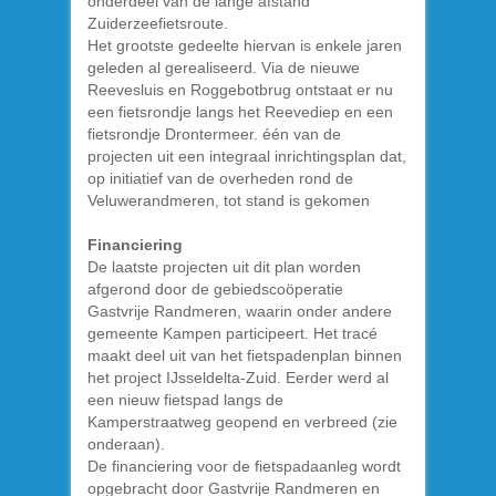
onderdeel van de lange afstand
Zuiderzeefietsroute.
Het grootste gedeelte hiervan is enkele jaren
geleden al gerealiseerd. Via de nieuwe
Reevesluis en Roggebotbrug ontstaat er nu
een fietsrondje langs het Reevediep en een
fietsrondje Drontermeer. één van de
projecten uit een integraal inrichtingsplan dat,
op initiatief van de overheden rond de
Veluwerandmeren, tot stand is gekomen
Financiering
De laatste projecten uit dit plan worden
afgerond door de gebiedscoöperatie
Gastvrije Randmeren, waarin onder andere
gemeente Kampen participeert. Het tracé
maakt deel uit van het fietspadenplan binnen
het project IJsseldelta-Zuid. Eerder werd al
een nieuw fietspad langs de
Kamperstraatweg geopend en verbreed (zie
onderaan).
De financiering voor de fietspadaanleg wordt
opgebracht door Gastvrije Randmeren en