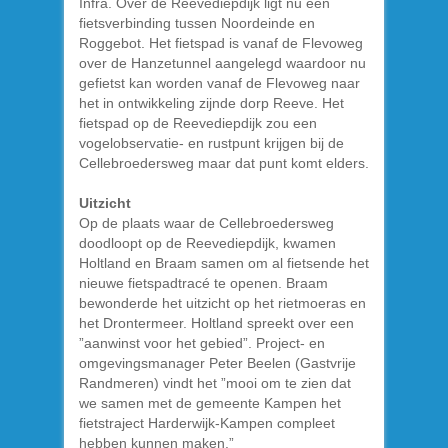
Infra. Over de Reevediepdijk ligt nu een
fietsverbinding tussen Noordeinde en
Roggebot. Het fietspad is vanaf de Flevoweg
over de Hanzetunnel aangelegd waardoor nu
gefietst kan worden vanaf de Flevoweg naar
het in ontwikkeling zijnde dorp Reeve. Het
fietspad op de Reevediepdijk zou een
vogelobservatie- en rustpunt krijgen bij de
Cellebroedersweg maar dat punt komt elders.
Uitzicht
Op de plaats waar de Cellebroedersweg
doodloopt op de Reevediepdijk, kwamen
Holtland en Braam samen om al fietsende het
nieuwe fietspadtracé te openen. Braam
bewonderde het uitzicht op het rietmoeras en
het Drontermeer. Holtland spreekt over een
”aanwinst voor het gebied”. Project- en
omgevingsmanager Peter Beelen (Gastvrije
Randmeren) vindt het ”mooi om te zien dat
we samen met de gemeente Kampen het
fietstraject Harderwijk-Kampen compleet
hebben kunnen maken.”