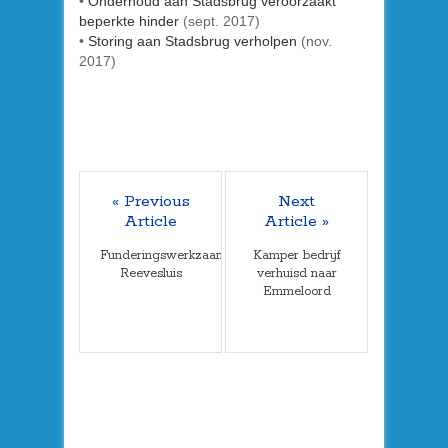
•
Onderhoud aan Stadsbrug veroorzaakt
beperkte hinder
(sept. 2017)
•
Storing aan Stadsbrug verholpen
(nov.
2017)
« Previous
Next
Article
Article »
Funderingswerkzaamheden
Kamper bedrijf
Reevesluis
verhuisd naar
Emmeloord