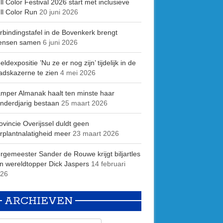
ll Color Festival 2026 start met inclusieve
ll Color Run
20 juni 2026
rbindingstafel in de Bovenkerk brengt
ensen samen
6 juni 2026
eldexpositie ’Nu ze er nog zijn’ tijdelijk in de
adskazerne te zien
4 mei 2026
mper Almanak haalt ten minste haar
nderdjarig bestaan
25 maart 2026
ovincie Overijssel duldt geen
rplantnalatigheid meer
23 maart 2026
rgemeester Sander de Rouwe krijgt biljartles
n wereldtopper Dick Jaspers
14 februari
26
ARCHIEVEN