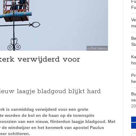
Fu
Fu
Ve
m
Be
St
kerk verwijderd voor
Ka
ho
Pr
he
euw laagje bladgoud blijkt hard
Bu
va
20
rk is vanmiddag verwijderd voor een grote
e worden de bol en de haan op de torenspits
oorzien van een nieuw, flinterdun laagje bladgoud. Met
 de windwijzer en het kenmerk van apostel Paulus
eer schitteren.