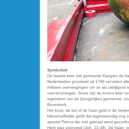
Symboliek
De laatste keer dat gemeente Kampen de haa
Nederlandse grondwet uit 1798 vervielen alle
militaire overwegingen om ze als uitkijkpost 
overstromingen. Soms zijn de torens later o
eigendom van de (burgerlijke) gemeente, zoa
Bovenkerk.
Het kruis, de bol of de haan gold in de heid
bliksemafleider geldt dat tegenwoordig nog 
apostel Petrus die met gekraai werd geconfr
Hem was voorzegd (Joh. 13-38). De haan, ook