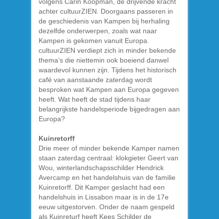
volgens Carin Koopman, de drijvende kracht
achter cultuurZIEN. Doorgaans passeren in
de geschiedenis van Kampen bij herhaling
dezelfde onderwerpen, zoals wat naar
Kampen is gekomen vanuit Europa.
cultuurZIEN verdiept zich in minder bekende
thema’s die niettemin ook boeiend danwel
waardevol kunnen zijn. Tijdens het historisch
café van aanstaande zaterdag wordt
besproken wat Kampen aan Europa gegeven
heeft. Wat heeft de stad tijdens haar
belangrijkste handelsperiode bijgedragen aan
Europa?
Kuinretorff
Drie meer of minder bekende Kamper namen
staan zaterdag centraal: klokgieter Geert van
Wou, winterlandschapsschilder Hendrick
Avercamp en het handelshuis van de familie
Kuinretorff. Dit Kamper geslacht had een
handelshuis in Lissabon maar is in de 17e
eeuw uitgestorven. Onder de naam gespeld
als Kuinreturf heeft Kees Schilder de