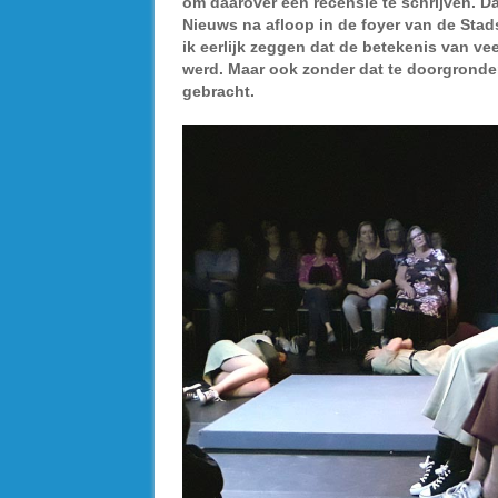
om daarover een recensie te schrijven. D
Nieuws na afloop in de foyer van de Sta
ik eerlijk zeggen dat de betekenis van veel
werd. Maar ook zonder dat te doorgronden
gebracht.