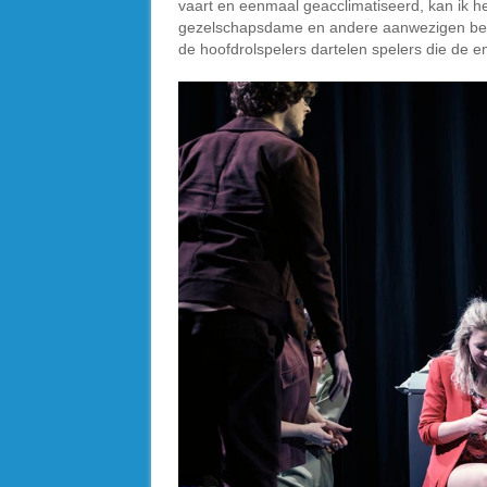
vaart en eenmaal geacclimatiseerd, kan ik h
gezelschapsdame en andere aanwezigen begr
de hoofdrolspelers dartelen spelers die de e