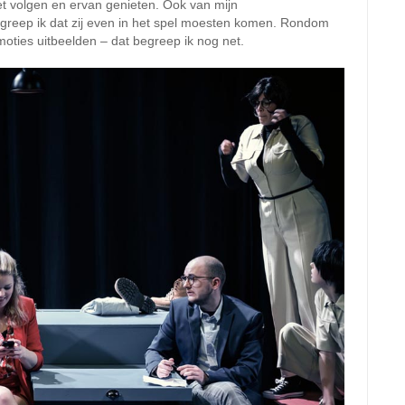
et volgen en ervan genieten. Ook van mijn
eep ik dat zij even in het spel moesten komen. Rondom
moties uitbeelden – dat begreep ik nog net.