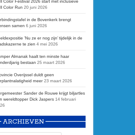
ll Color Festival 2026 start met inclusieve
ll Color Run
20 juni 2026
rbindingstafel in de Bovenkerk brengt
ensen samen
6 juni 2026
eldexpositie ’Nu ze er nog zijn’ tijdelijk in de
adskazerne te zien
4 mei 2026
mper Almanak haalt ten minste haar
nderdjarig bestaan
25 maart 2026
ovincie Overijssel duldt geen
rplantnalatigheid meer
23 maart 2026
rgemeester Sander de Rouwe krijgt biljartles
n wereldtopper Dick Jaspers
14 februari
26
ARCHIEVEN