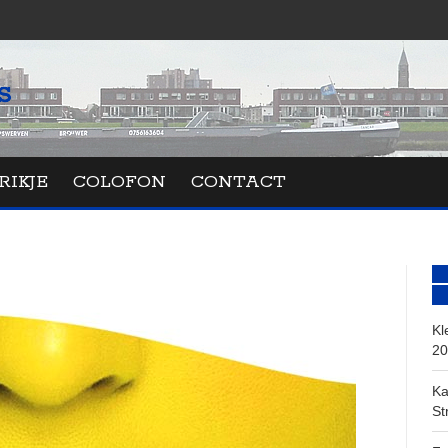
RIKJE
COLOFON
CONTACT
Kl
20
Ka
St