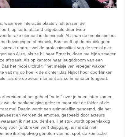
 waar een interactie plaats vindt tussen de
 hoort, op korte afstand uitgebeeld door twee
 tweede rake element is de mimiek. Al staan de emotiespelers
inieme bewegingen of mimiek. Bas heeft op de mimiek geen
 spreekt daaruit wel de professionaliteit van de veelal niet-
en van Alize, als ze bij haar Ernst is, doen me bijna smelten
Alize afstraalt. Als op kantoor haar jeugddroom van een
s Bas het mooi uitdrukt, ”het meisje van vroeger wakker
te valt mij op hoe ik de dichter Bas Nijhof hoor doorklinken
eler als die op zeker moment als commentator fungeert.
voorbereiden of het geheel ”naïef” over je heen laten komen.
ik wel de aankondiging gelezen maar niet de folder of de
errast me! Daarin wordt een animatiefilm genoemd, die het
 geweest en worden de emoties, gespeeld door acteurs
waaraan ik niet zou denken. Het stuk wordt oppervlakkig
g voor (ontbreken van) diepgang, is mij dat niet
en heb ik simpelweg genoten van het spel, de komische