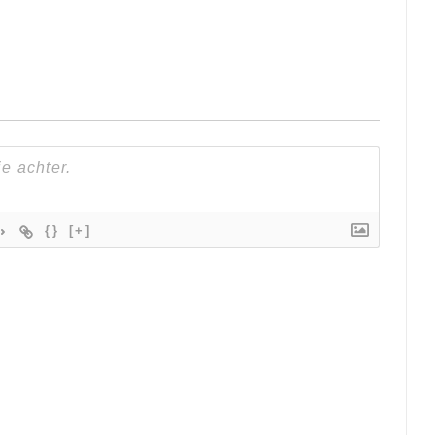
{}
[+]