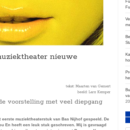
Fu
Fu
Ve
m
Be
St
muziektheater nieuwe
Ka
ho
Pr
he
tekst: Maarten van Gemert
Bu
beeld: Larz Kemper
va
e voorstelling met veel diepgang
20
t eerste muziektheaterstuk van Bas Nijhof gespeeld. De
u En heeft een leuk stuk geschreven. Mij is gevraagd