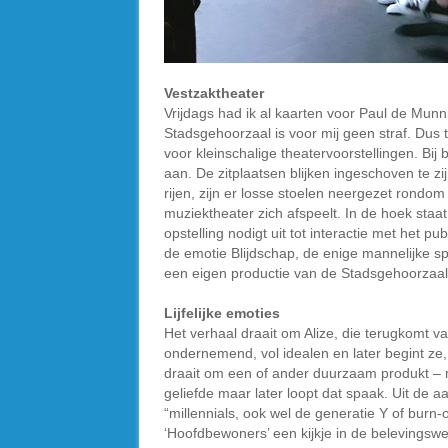
Vestzaktheater
Vrijdags had ik al kaarten voor Paul de Mun
Stadsgehoorzaal is voor mij geen straf. Dus
voor kleinschalige theatervoorstellingen. Bij
aan. De zitplaatsen blijken ingeschoven te zi
rijen, zijn er losse stoelen neergezet rond
muziektheater zich afspeelt. In de hoek staat 
opstelling nodigt uit tot interactie met het p
de emotie Blijdschap, de enige mannelijke sp
een eigen productie van de Stadsgehoorzaal
Lijfelijke emoties
Het verhaal draait om Alize, die terugkomt va
ondernemend, vol idealen en later begint ze
draait om een of ander duurzaam produkt – mee
geliefde maar later loopt dat spaak. Uit de 
“millennials, ook wel de generatie Y of burn
‘Hoofdbewoners’ een kijkje in de belevingswer