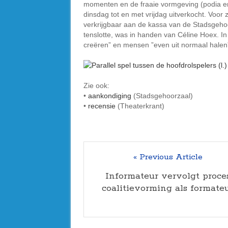
momenten en de fraaie vormgeving (podia en
dinsdag tot en met vrijdag uitverkocht. Voo
verkrijgbaar aan de kassa van de Stadsgehoor
tenslotte, was in handen van Céline Hoex. 
creëren” en mensen ”even uit normaal halen”. 
Zie ook:
•
aankondiging
(Stadsgehoorzaal)
•
recensie
(Theaterkrant)
« Previous Article
Informateur vervolgt proce
coalitievorming als formate