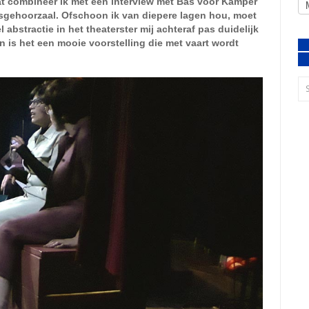
at combineer ik met een interview met Bas voor Kamper
dsgehoorzaal. Ofschoon ik van diepere lagen hou, moet
 abstractie in het theaterster mij achteraf pas duidelijk
 is het een mooie voorstelling die met vaart wordt