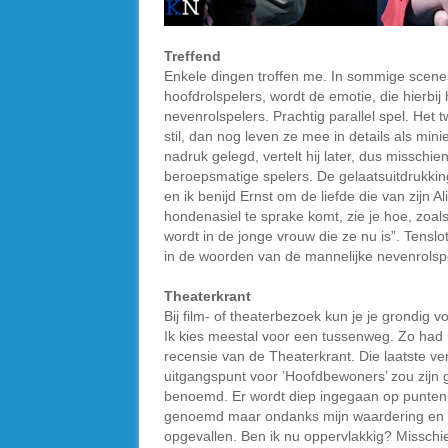
Treffend
Enkele dingen troffen me. In sommige scenes,
hoofdrolspelers, wordt de emotie, die hierbij
nevenrolspelers. Prachtig parallel spel. Het
stil, dan nog leven ze mee in details als m
nadruk gelegd, vertelt hij later, dus misschien
beroepsmatige spelers. De gelaatsuitdrukking
en ik benijd Ernst om de liefde die van zijn 
hondenasiel te sprake komt, zie je hoe, zoal
wordt in de jonge vrouw die ze nu is”. Tenslot
in de woorden van de mannelijke nevenrolsp
Theaterkrant
Bij film- of theaterbezoek kun je je grondig 
Ik kies meestal voor een tussenweg. Zo had 
recensie van de Theaterkrant. Die laatste v
uitgangspunt voor ’Hoofdbewoners’ zou zijn
benoemd. Er wordt diep ingegaan op punten 
genoemd maar ondanks mijn waardering en oo
opgevallen. Ben ik nu oppervlakkig? Misschi