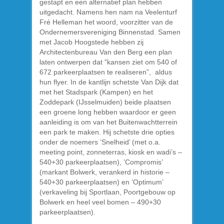
gestapt en een alternatief plan hebben
uitgedacht. Namens hen nam na Veelenturf
Fré Helleman het woord, voorzitter van de
Ondernemersvereniging Binnenstad. Samen
met Jacob Hoogstede hebben zij
Architectenbureau Van den Berg een plan
laten ontwerpen dat ”kansen ziet om 540 of
672 parkeerplaatsen te realiseren”, aldus
hun flyer. In de kantlijn schetste Van Dijk dat
met het Stadspark (Kampen) en het
Zoddepark (IJsselmuiden) beide plaatsen
een groene long hebben waardoor er geen
aanleiding is om van het Buitenwachtterrein
een park te maken. Hij schetste drie opties
onder de noemers ’Snelheid’ (met o.a.
meeting point, zonneterras, kiosk en wadi’s –
540+30 parkeerplaatsen), ’Compromis’
(markant Bolwerk, verankerd in historie –
540+30 parkeerplaatsen) en ’Optimum’
(verkaveling bij Sportlaan, Poortgebouw op
Bolwerk en heel veel bomen – 490+30
parkeerplaatsen).