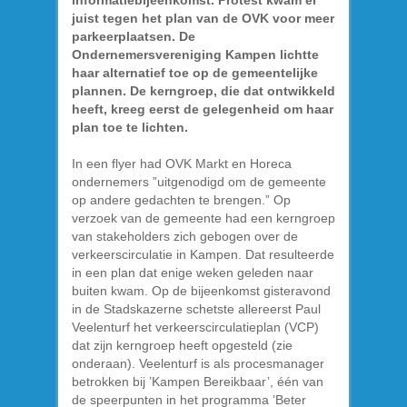
informatiebijeenkomst. Protest kwam er
juist tegen het plan van de OVK voor meer
parkeerplaatsen. De
Ondernemersvereniging Kampen lichtte
haar alternatief toe op de gemeentelijke
plannen. De kerngroep, die dat ontwikkeld
heeft, kreeg eerst de gelegenheid om haar
plan toe te lichten.
In een flyer had OVK Markt en Horeca
ondernemers ”uitgenodigd om de gemeente
op andere gedachten te brengen.” Op
verzoek van de gemeente had een kerngroep
van stakeholders zich gebogen over de
verkeerscirculatie in Kampen. Dat resulteerde
in een plan dat enige weken geleden naar
buiten kwam. Op de bijeenkomst gisteravond
in de Stadskazerne schetste allereerst Paul
Veelenturf het verkeerscirculatieplan (VCP)
dat zijn kerngroep heeft opgesteld (zie
onderaan). Veelenturf is als procesmanager
betrokken bij ’Kampen Bereikbaar’, één van
de speerpunten in het programma ’Beter