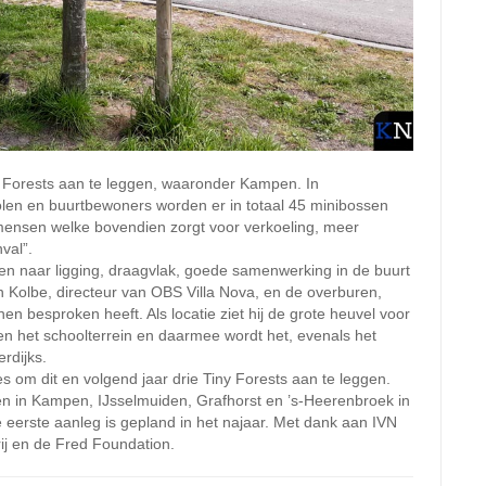
 Forests aan te leggen, waaronder Kampen. In
en en buurtbewoners worden er in totaal 45 minibossen
 mensen welke bovendien zorgt voor verkoeling, meer
val”.
ken naar ligging, draagvlak, goede samenwerking in de buurt
en Kolbe, directeur van OBS Villa Nova, en de overburen,
 besproken heeft. Als locatie ziet hij de grote heuvel voor
uiten het schoolterrein en daarmee wordt het, evenals het
rdijks.
s om dit en volgend jaar drie Tiny Forests aan te leggen.
en in Kampen, IJsselmuiden, Grafhorst en ’s-Heerenbroek in
e eerste aanleg is gepland in het najaar. Met dank aan IVN
ij en de Fred Foundation.