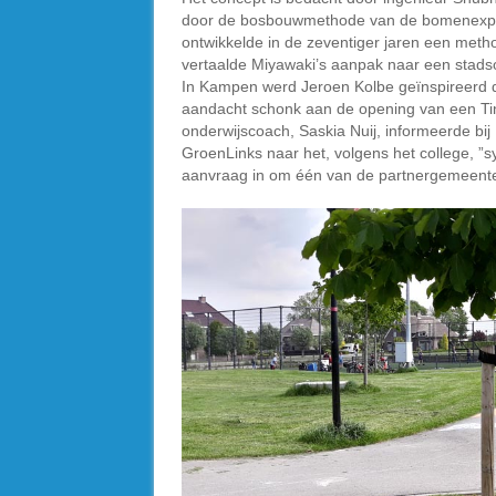
door de bosbouwmethode van de bomenexpe
ontwikkelde in de zeventiger jaren een meth
vertaalde Miyawaki’s aanpak naar een stad
In Kampen werd Jeroen Kolbe geïnspireerd 
aandacht schonk aan de opening van een Tiny
onderwijscoach, Saskia Nuij, informeerde bi
GroenLinks naar het, volgens het college, 
aanvraag in om één van de partnergemeenten