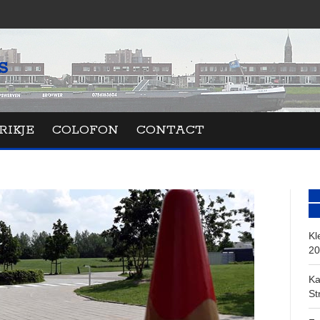
RIKJE
COLOFON
CONTACT
Kl
20
Ka
St