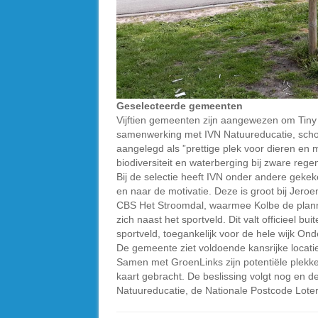
Geselecteerde gemeenten
Vijftien gemeenten zijn aangewezen om Tiny
samenwerking met IVN Natuureducatie, schol
aangelegd als ”prettige plek voor dieren en
biodiversiteit en waterberging bij zware regen
Bij de selectie heeft IVN onder andere geke
en naar de motivatie. Deze is groot bij Jero
CBS Het Stroomdal, waarmee Kolbe de plannen
zich naast het sportveld. Dit valt officieel b
sportveld, toegankelijk voor de hele wijk Onde
De gemeente ziet voldoende kansrijke locatie
Samen met GroenLinks zijn potentiële plekk
kaart gebracht. De beslissing volgt nog en d
Natuureducatie, de Nationale Postcode Loter