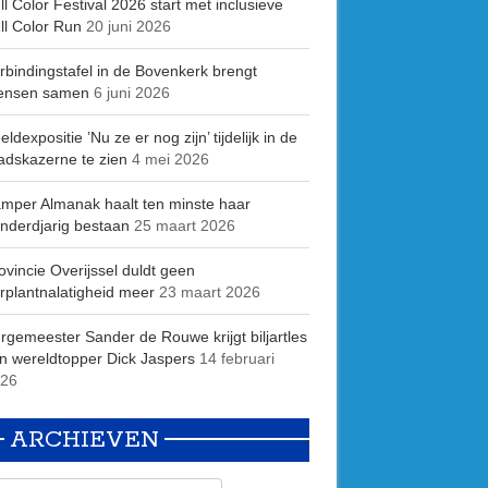
ll Color Festival 2026 start met inclusieve
ll Color Run
20 juni 2026
rbindingstafel in de Bovenkerk brengt
ensen samen
6 juni 2026
eldexpositie ’Nu ze er nog zijn’ tijdelijk in de
adskazerne te zien
4 mei 2026
mper Almanak haalt ten minste haar
nderdjarig bestaan
25 maart 2026
ovincie Overijssel duldt geen
rplantnalatigheid meer
23 maart 2026
rgemeester Sander de Rouwe krijgt biljartles
n wereldtopper Dick Jaspers
14 februari
26
ARCHIEVEN