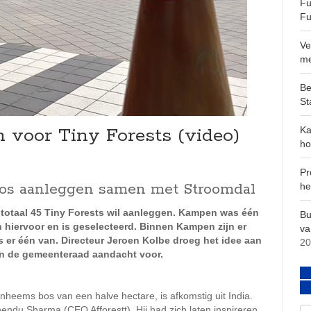
Fu
Fu
Ve
m
Be
St
 voor Tiny Forests (video)
Ka
ho
Pr
bos aanleggen samen met Stroomdal
he
 totaal 45 Tiny Forests wil aanleggen. Kampen was één
Bu
 hiervoor en is geselecteerd. Binnen Kampen zijn er
va
is er één van. Directeur Jeroen Kolbe droeg het idee aan
20
in de gemeenteraad aandacht voor.
inheems bos van een halve hectare, is afkomstig uit India.
endu Sharma (CEO Afforestt). Hij had zich laten inspireren