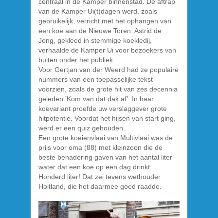
centraal in de Kamper binnenstad. De aftrap
van de Kamper Ui(t)dagen werd, zoals
gebruikelijk, verricht met het ophangen van
een koe aan de Nieuwe Toren. Astrid de
Jong, gekleed in stemmige koekledij,
verhaalde de Kamper Ui voor bezoekers van
buiten onder het publiek.
Voor Gertjan van der Weerd had ze populaire
nummers van een toepasselijke tekst
voorzien, zoals de grote hit van zes decennia
geleden ’Kom van dat dak af’. In haar
koevariant proefde uw verslaggever grote
hitpotentie. Voordat het hijsen van start ging,
werd er een quiz gehouden.
Een grote koeienvlaai van Multivlaai was de
prijs voor oma (88) met kleinzoon die de
beste benadering gaven van het aantal liter
water dat een koe op een dag drinkt:
Honderd liter! Dat zei tevens wethouder
Holtland, die het daarmee goed raadde.