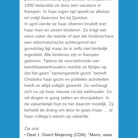
1990 belandde ze door een vacature in
Kampen. In haar eigen tijd speelt ze altviool
en volgt daarvoor les bij Quintus.
In april vierde ze haar zilveren bruiloft met
haar man en zeven kinderen. Ze krijgt wel
eens vaker de reactie of aan die kinderschare
een reformatorische achtergrond ten
grondslag ligt maar ze is zelfs niet kerkelijk
ingesteld. Alle kinderen zijn in Kampen
geboren. Tijdens de voorstelronde van
kandidaatwethouders merkte ze fijntjes op
dat het geen ”samengesteld gezin” betreft.
Ondanks haar gezin en politieke activiteiten
heeft ze altijd voltijds gewerkt. Ze verheugt
zich nu op haar nieuwe rol als wethouder. Ze
wil dingen in gang zetten en doorpakken. In
de vakantietijd had ze het daarom moeilijk. Zij
behield de drang om door te gaan maar…. al
haar collega’s waren op vakantie.
Zie ook:
•
Deel 1: Geert Meijering (CDA): ”Mens, waar