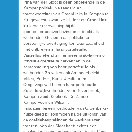
Irma van der Sloot is geen onbekende in de
Kamper politiek. Na raadslid en
fractievoorzitter van GroenLinks in Kampen te
zijn geweest, kwam ze bij de voor GroenLinks
klinkende overwinning bij de
gemeenteraadsverkiezingen in beeld als
wethouder. Gezien haar politieke en
persoonlijke overtuiging kon Duurzaamheid
niet ontbreken in haar portefeuille.
Vanzelfsprekend zijn er meer raakvlakken of
ronduit expertise te herkennen in de
samenstelling van haar portefeuille als
wethouder. Zo vallen ook Armoedebeleid,
Milieu, Bodem, Kunst & cultuur en
Omgevingswet binnen haar portefeuille.
Ze is de wijkwethouder voor Bovenbroek,
Kampen Zuid, Koekoek, De Zande,
Kamperveen en Wilsum.
Financiën bij een wethouder van GroenLinks-
huize deed bij sommigen na de uitkomst van
de coalitiebesprekingen de wenkbrauwen
fronzen. Van der Sloot heeft echter een
stevige juridische en bestuurlijke basis. Kunst