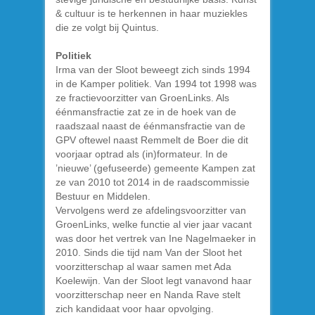
& cultuur is te herkennen in haar muziekles
die ze volgt bij Quintus.
Politiek
Irma van der Sloot beweegt zich sinds 1994
in de Kamper politiek. Van 1994 tot 1998 was
ze fractievoorzitter van GroenLinks. Als
éénmansfractie zat ze in de hoek van de
raadszaal naast de éénmansfractie van de
GPV oftewel naast Remmelt de Boer die dit
voorjaar optrad als (in)formateur. In de
’nieuwe’ (gefuseerde) gemeente Kampen zat
ze van 2010 tot 2014 in de raadscommissie
Bestuur en Middelen.
Vervolgens werd ze afdelingsvoorzitter van
GroenLinks, welke functie al vier jaar vacant
was door het vertrek van Ine Nagelmaeker in
2010. Sinds die tijd nam Van der Sloot het
voorzitterschap al waar samen met Ada
Koelewijn. Van der Sloot legt vanavond haar
voorzitterschap neer en Nanda Rave stelt
zich kandidaat voor haar opvolging.