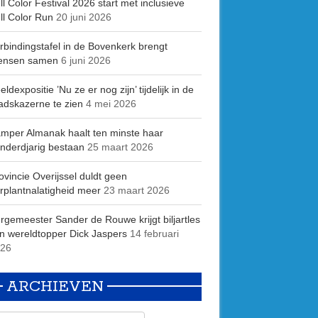
ll Color Festival 2026 start met inclusieve
ll Color Run
20 juni 2026
rbindingstafel in de Bovenkerk brengt
ensen samen
6 juni 2026
eldexpositie ’Nu ze er nog zijn’ tijdelijk in de
adskazerne te zien
4 mei 2026
mper Almanak haalt ten minste haar
nderdjarig bestaan
25 maart 2026
ovincie Overijssel duldt geen
rplantnalatigheid meer
23 maart 2026
rgemeester Sander de Rouwe krijgt biljartles
n wereldtopper Dick Jaspers
14 februari
26
ARCHIEVEN