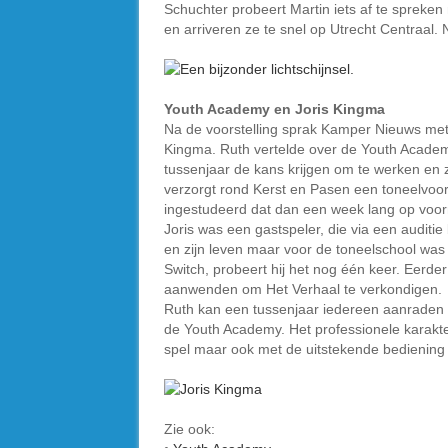
Schuchter probeert Martin iets af te spreken
en arriveren ze te snel op Utrecht Centraal.
Youth Academy en Joris Kingma
Na de voorstelling sprak Kamper Nieuws met
Kingma. Ruth vertelde over de Youth Academy
tussenjaar de kans krijgen om te werken en 
verzorgt rond Kerst en Pasen een toneelvoors
ingestudeerd dat dan een week lang op voor
Joris was een gastspeler, die via een auditie 
en zijn leven maar voor de toneelschool was h
Switch, probeert hij het nog één keer. Eerder
aanwenden om Het Verhaal te verkondigen.
Ruth kan een tussenjaar iedereen aanraden o
de Youth Academy. Het professionele karak
spel maar ook met de uitstekende bediening v
Zie ook: