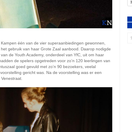
t Kampen één van de vier superaanbiedingen gewonnen,
 het gebruik van haar Grote Zaal aanbood. Daarop nodigde
 van de Youth Academy, onderdeel van YfC, uit om haar
 hadden de spelers opgetreden voor zo’n 120 leerlingen van
ntuszaal goed gevuld met zo’n 90 bezoekers, veelal
oorstelling gericht was. Na de voorstelling was er een
 Venestraat.