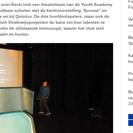
Fu
 voor Kerst trok een theaterteam van de Youth Academy
Fu
elbare scholen met de kerstvoorstelling ’Succes!’ en
e en bij Quintus. De drie hoofdrolspelers, maar ook de
Ve
witch Onderwijsprojecten de kans om hun talenten te
m
nks de stilstaande treincoupé, waarin het stuk zich
vaart en humor.
Be
St
Ka
ho
Pr
he
Bu
va
20