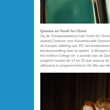
Quintus en Youth for Christ
Op de Tohopesatebeurs had Youth for Chris
waarbij Centrum voor Kunsteducatie Quintus
de Kamper afdeling van YfC het theaterteam
kerstvoorstelling daar te spelen. ’s Morgens
het Ichthus College en ’s avonds was de Qui
jongeren tussen de 13 en 25 jaar waarop de v
afterparty in jongerencentrum De Mix aan de