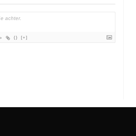
{}
[+]