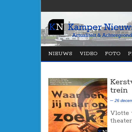
NIEUWS
VIDEO
FOTO
P
Kerst
trein
26 decem
Vlotte 
theate