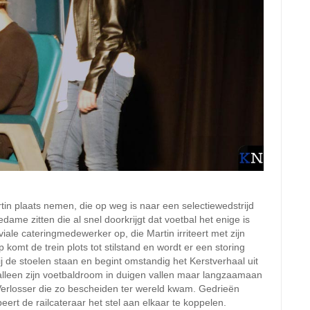
tin plaats nemen, die op weg is naar een selectiewedstrijd
me zitten die al snel doorkrijgt dat voetbal het enige is
viale cateringmedewerker op, die Martin irriteert met zijn
komt de trein plots tot stilstand en wordt er een storing
 de stoelen staan en begint omstandig het Kerstverhaal uit
 alleen zijn voetbaldroom in duigen vallen maar langzaamaan
Verlosser die zo bescheiden ter wereld kwam. Gedrieën
eert de railcateraar het stel aan elkaar te koppelen.