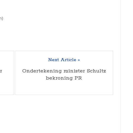
n)
Next Article »
r
Ondertekening minister Schultz
bekroning PR