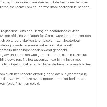
 met zijn buurvrouw maar dan begint de trein weer te rijden
 Niet te snel echter om het Kerstverhaal begrepen te hebben.
 regisseuse Ruth den Hertog en hoofdrolspeler Joris
, een afdeling van Youth for Christ, waar jongeren met een
zich op andere vlakken te ontplooien. Een theaterteam
telling, waarbij in enkele weken een stuk wordt
namelijk middelbare scholen wordt gespeeld.
bij Switch betrokken was geraakt. Toneel spelen is zijn lust
ij afgewezen. Na het tussenjaar, dat hij nu invult met
 is hij tot geloof gekomen en hij wil de hem gegeven talenten
m even heel andere ervaring op te doen, bijvoorbeeld bij
ter daarvan werd deze avond getoond met het herkenbare
an (eigen) licht en geluid.