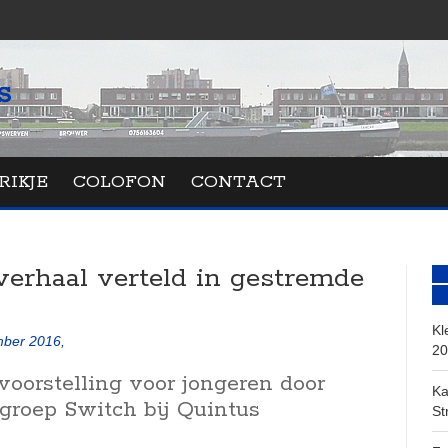
RIKJE
COLOFON
CONTACT
verhaal verteld in gestremde
Kl
ber 2016,
20
voorstelling voor jongeren door
Ka
rgroep Switch bij Quintus
St