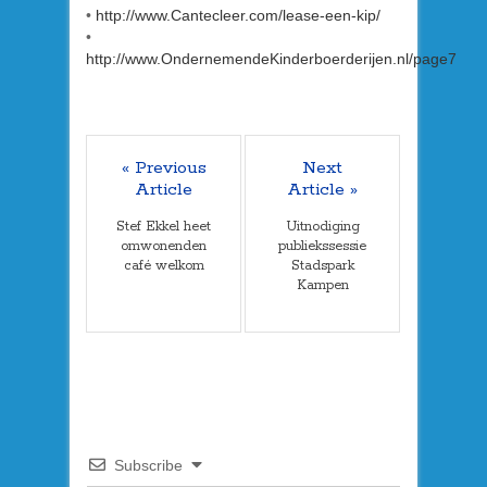
•
http://www.Cantecleer.com/lease-een-kip/
•
http://www.OndernemendeKinderboerderijen.nl/page7
« Previous
Next
Article
Article »
Stef Ekkel heet
Uitnodiging
omwonenden
publiekssessie
café welkom
Stadspark
Kampen
Subscribe