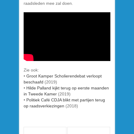
raadsleden mee zal doen.
Zie ook:
•
Groot Kamper Scholierendebat verloopt
beschaafd
(2019)
•
Hilde Palland kijkt terug op eerste maanden
in Tweede Kamer
(2019)
•
Politiek Café CDJA blikt met partijen terug
op raadsverkiezingen
(2018)