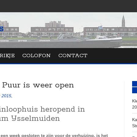
RIKJE
COLOFON
CONTACT
e Puur is weer open
r 2015,
Kl
inloophuis heropend in
20
um IJsselmuiden
Ka
St
 een week gesloten te zijn voor de verhuizing, is het