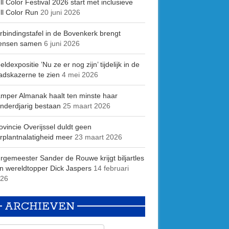
ll Color Festival 2026 start met inclusieve
ll Color Run
20 juni 2026
rbindingstafel in de Bovenkerk brengt
ensen samen
6 juni 2026
eldexpositie ’Nu ze er nog zijn’ tijdelijk in de
adskazerne te zien
4 mei 2026
mper Almanak haalt ten minste haar
nderdjarig bestaan
25 maart 2026
ovincie Overijssel duldt geen
rplantnalatigheid meer
23 maart 2026
rgemeester Sander de Rouwe krijgt biljartles
n wereldtopper Dick Jaspers
14 februari
26
ARCHIEVEN