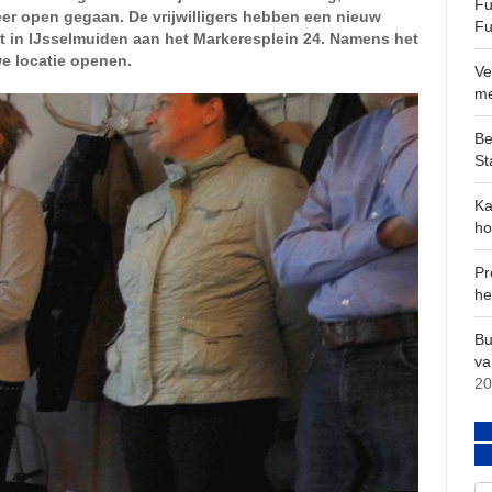
Fu
er open gegaan. De vrijwilligers hebben een nieuw
Fu
in IJsselmuiden aan het Markeresplein 24. Namens het
e locatie openen.
Ve
m
Be
St
Ka
ho
Pr
he
Bu
va
20