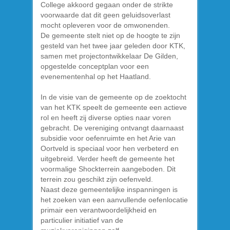
College akkoord gegaan onder de strikte
voorwaarde dat dit geen geluidsoverlast
mocht opleveren voor de omwonenden.
De gemeente stelt niet op de hoogte te zijn
gesteld van het twee jaar geleden door KTK,
samen met projectontwikkelaar De Gilden,
opgestelde conceptplan voor een
evenementenhal op het Haatland.
In de visie van de gemeente op de zoektocht
van het KTK speelt de gemeente een actieve
rol en heeft zij diverse opties naar voren
gebracht. De vereniging ontvangt daarnaast
subsidie voor oefenruimte en het Arie van
Oortveld is speciaal voor hen verbeterd en
uitgebreid. Verder heeft de gemeente het
voormalige Shockterrein aangeboden. Dit
terrein zou geschikt zijn oefenveld.
Naast deze gemeentelijke inspanningen is
het zoeken van een aanvullende oefenlocatie
primair een verantwoordelijkheid en
particulier initiatief van de