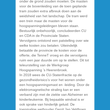
onder de grond zouden moeten. De masten
voor de bovenleiding van de toen geplande
tram zouden extra afbreuk doen aan de
weidsheid van het landschap. De tram werd
een trein maar de masten voor de
hoogspanningsleidingen bleven staan.
Bestuurlijk onbehoorlijk, concludeerden CU
en CDA in de Provinciale Staten.
Vervolgens ontstond een patstelling over wie
welke kosten zou betalen. Uiteindelijk
betaalde de provincie de kosten voor de
offerte, die TenneT vroeg en die vervolgens
ruim een jaar duurde om op te stellen. Dit tot
teleurstelling van de Werkgroep
Hoogspanning ’s Heerenbroek.
In 2018 wees de CU-Statenfractie op de
gezondheidsrisico’s voor het wonen onder
een hoogspanningsmast en -leiding. Door de
elektromagnetische straling kan er een
verband zijn met de ziekte van Alzheimer en
kinderleukemie. Bij bepaalde windval is er
ook sprake van hinderlijk geluid. De
toenmalige wethouder Gerrit Jan Veldhoen