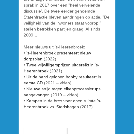
sprak in 2017 over een ”heel vervelende
discussie’. De twee eerder genoemde
Statenfractie bleven aandringen op actie. ”De
veiligheid van de inwoners staat voorop,”
stellen betrokken partijen graag. Al sinds
2009….
Meer nieuws uit ’s-Heerenbroek:
•
’s-Heerenbroek presenteert nieuw
dorpsplan
(2022)
•
Twee vrijwilligersprijzen uitgereikt in ‘s-
Heerenbroek
(2021)
•
Uit de hand gelopen hobby resulteert in
eerste CD
(2021 – video)
•
Nieuwe strijd tegen eikenprocessierups
aangevangen
(2019 – video)
•
Kampen in de bres voor open ruimte ’s-
Heerenbroek vs. Stadshagen
(2017)