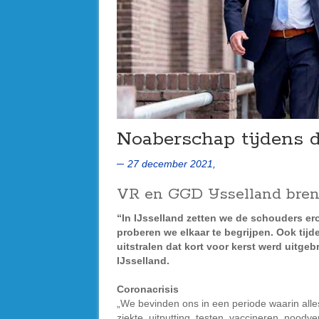
Noaberschap tijdens d
27 december 2021,
VR en GGD IJsselland bren
“In IJsselland zetten we de schouders ero
proberen we elkaar te begrijpen. Ook tijd
uitstralen dat kort voor kerst werd uitge
IJsselland.
Coronacrisis
„We bevinden ons in een periode waarin alles
ziekte, uitputting, testen, vaccineren, noo