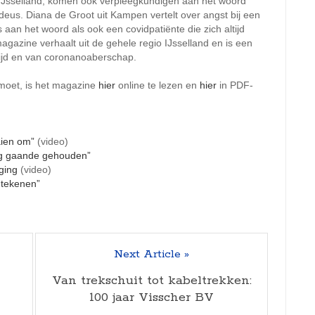
IJsselland, komen ook verpleegkundigen aan het woord
eus. Diana de Groot uit Kampen vertelt over angst bij een
 aan het woord als ook een covidpatiënte die zich altijd
gazine verhaalt uit de gehele regio IJsselland en is een
tijd en van coronanoaberschap.
e moet, is het magazine
hier
online te lezen en
hier
in PDF-
aien om”
(video)
ng gaande gehouden”
ging
(video)
 tekenen”
Next Article »
Van trekschuit tot kabeltrekken:
100 jaar Visscher BV