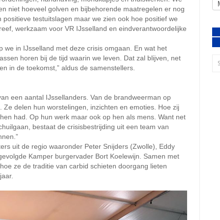
n niet hoeveel golven en bijbehorende maatregelen er nog
n positieve testuitslagen maar we zien ook hoe positief we
eef, werkzaam voor VR IJsselland en eindverantwoordelijke
rop we in IJsselland met deze crisis omgaan. En wat het
en horen bij de tijd waarin we leven. Dat zal blijven, net
en in de toekomst,” aldus de samenstellers.
van een aantal IJssellanders. Van de brandweerman op
k. Ze delen hun worstelingen, inzichten en emoties. Hoe zij
p hen had. Op hun werk maar ook op hen als mens. Want net
huilgaan, bestaat de crisisbestrijding uit een team van
nnen.”
 uit de regio waaronder Peter Snijders (Zwolle), Eddy
pgevolgde Kamper burgervader Bort Koelewijn. Samen met
 hoe ze de traditie van carbid schieten doorgang lieten
jaar.