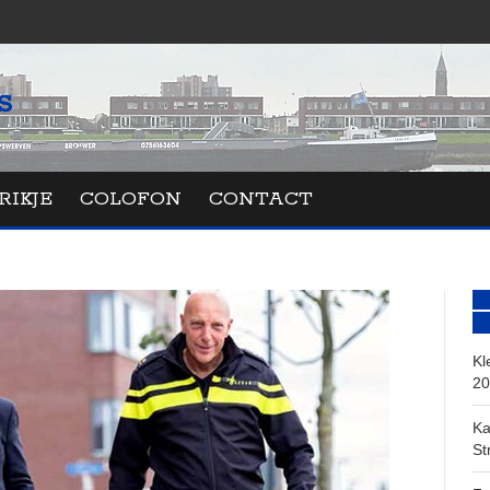
RIKJE
COLOFON
CONTACT
Kl
20
Ka
St