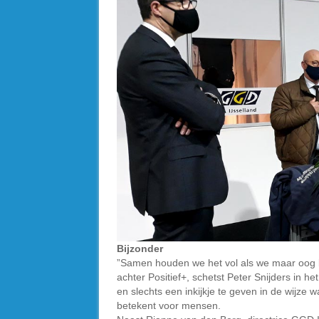
Bijzonder
”Samen houden we het vol als we maar oog bl
achter Positief+, schetst Peter Snijders in h
en slechts een inkijkje te geven in de wijze 
betekent voor mensen.