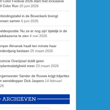
ll Color Festival 2026 start met inclusieve
ll Color Run
20 juni 2026
rbindingstafel in de Bovenkerk brengt
ensen samen
6 juni 2026
eldexpositie ’Nu ze er nog zijn’ tijdelijk in de
adskazerne te zien
4 mei 2026
mper Almanak haalt ten minste haar
nderdjarig bestaan
25 maart 2026
ovincie Overijssel duldt geen
rplantnalatigheid meer
23 maart 2026
rgemeester Sander de Rouwe krijgt biljartles
n wereldtopper Dick Jaspers
14 februari
26
ARCHIEVEN