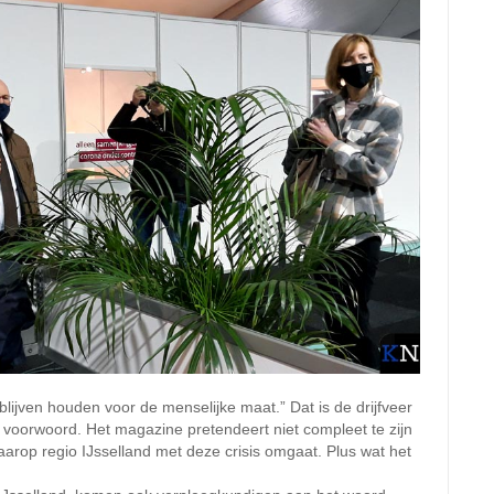
ijven houden voor de menselijke maat.” Dat is de drijfveer
et voorwoord. Het magazine pretendeert niet compleet te zijn
waarop regio IJsselland met deze crisis omgaat. Plus wat het