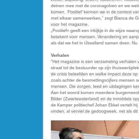
deinen mee met de coronagolven en we wete
komen. ’Positief’ kennen we in de context va
met elkaar samenwerken,” zegt Bianca de Gr
voor het magazine.
„Positief+ geeft een inkijkje in de wijze waa
betekent voor mensen. Verandering en aanpass
als dat we het in IJsselland samen doen. Nu 
Verhalen
”Het magazine is een verzameling verhalen 
straat tot de bestuurder op zijn thuiswerkple
de crisis beleefden en welke impact deze o
zoals achter de besmettingscijfers mensen sc
mensen. Die zorgen, leed en uitdagingen ke
Aan het woord komen meerdere burgemeesters
Bilder (Zwartewaterland) en de inmiddels o
de Kamper politiechef Johan Ekkel vertelt hij
vinden, al verviel de gedoogweek, net als dit 