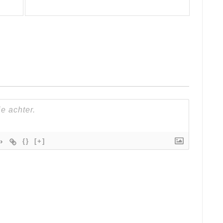
{}
[+]