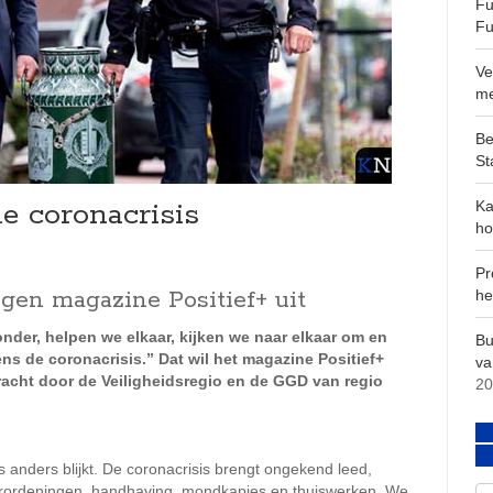
Fu
Fu
Ve
m
Be
St
e coronacrisis
Ka
ho
Pr
gen magazine Positief+ uit
he
nder, helpen we elkaar, kijken we naar elkaar om en
Bu
ens de coronacrisis.” Dat wil het magazine Positief+
va
bracht door de Veiligheidsregio en de GGD van regio
20
 anders blijkt. De coronacrisis brengt ongekend leed,
dverordeningen, handhaving, mondkapjes en thuiswerken. We