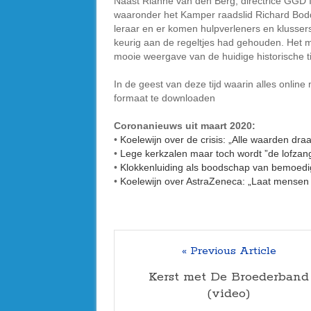
Naast Rianne van den Berg, directrice GGD 
waaronder het Kamper raadslid Richard Bodd
leraar en er komen hulpverleners en klussers
keurig aan de regeltjes had gehouden. Het ma
mooie weergave van de huidige historische 
In de geest van deze tijd waarin alles onlin
formaat te downloaden
Coronanieuws uit maart 2020:
•
Koelewijn over de crisis: „Alle waarden dra
•
Lege kerkzalen maar toch wordt ”de lofza
•
Klokkenluiding als boodschap van bemoedi
•
Koelewijn over AstraZeneca: „Laat mensen
« Previous Article
Kerst met De Broederband
(video)