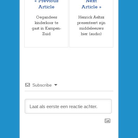
« Previous
Next
Article
Article »
Oegandees
Henrick Aeltsz
kinderkoor te
presenteert zijn
gast in Kampen-
middeleeuws
Zuid
bier (audio)
Subscribe