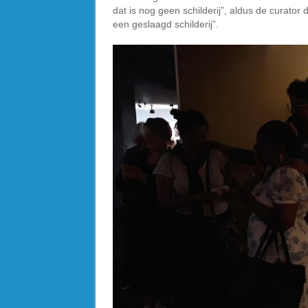
dat is nog geen schilderij”, aldus de curato
een geslaagd schilderij”.