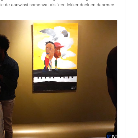
r die de aanwinst samenvat als ”een lekker doek en daarmee