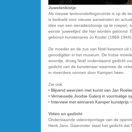
Juwelenkistje
Als nieuwe tentoonstellingsruimte is op de tw
is bedoeld voor nieuwe aanwinsten en actua
idee van een sieradendoosje op te roepen, ee
eerste ’juweeltjes’ die hier worden getoond
geboren kunstenares Jo Koster (1868-1944)
De moeder en de zus van Noël kwamen uit L
genodigden in het museum. De trotse moeder 
woordje, droeg Noël onderstaand gedicht voo
gedicht van de kunstenaar waarmee de cirkel
in meerdere vormen door Kampen heen.
Zie ook:
•
Blijvend weerzien met kunst van Jan Roela
•
Vernieuwde Joodse Galerij in voormalige 
•
Interview met winnares Kamper kunstprijs
<
Video en gedicht
Onderstaande videoreportage van de opening 
Henk Jans. Daaronder staat het gedicht dat N