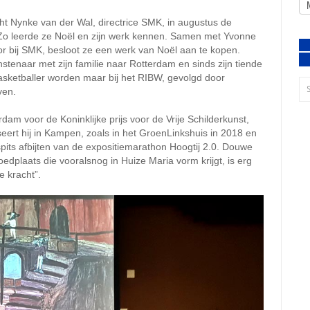
ht Nynke van der Wal, directrice SMK, in augustus de
a. Zo leerde ze Noël en zijn werk kennen. Samen met Yvonne
tor bij SMK, besloot ze een werk van Noël aan te kopen.
nstenaar met zijn familie naar Rotterdam en sinds zijn tiende
basketballer worden maar bij het RIBW, gevolgd door
ven.
dam voor de Koninklijke prijs voor de Vrije Schilderkunst,
poseert hij in Kampen, zoals in het GroenLinkshuis in 2018 en
spits afbijten van de expositiemarathon Hoogtij 2.0. Douwe
edplaats die vooralsnog in Huize Maria vorm krijgt, is erg
e kracht”.