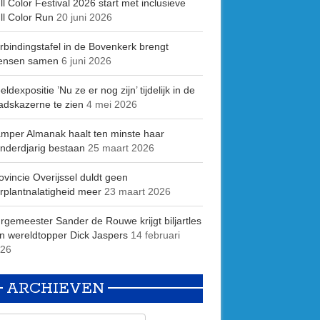
ll Color Festival 2026 start met inclusieve
ll Color Run
20 juni 2026
rbindingstafel in de Bovenkerk brengt
ensen samen
6 juni 2026
eldexpositie ’Nu ze er nog zijn’ tijdelijk in de
adskazerne te zien
4 mei 2026
mper Almanak haalt ten minste haar
nderdjarig bestaan
25 maart 2026
ovincie Overijssel duldt geen
rplantnalatigheid meer
23 maart 2026
rgemeester Sander de Rouwe krijgt biljartles
n wereldtopper Dick Jaspers
14 februari
26
ARCHIEVEN