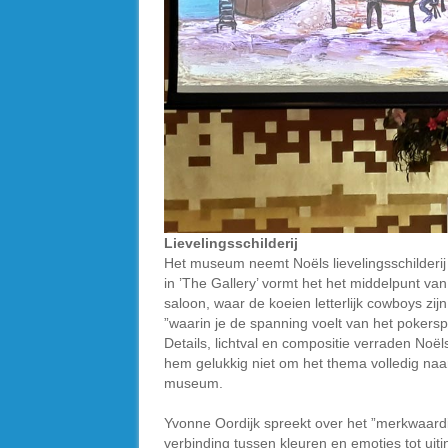
Lievelingsschilderij
Het museum neemt Noëls lievelingsschilderij 
in ’The Gallery’ vormt het het middelpunt v
saloon, waar de koeien letterlijk cowboys z
”waarin je de spanning voelt van het pokers
Details, lichtval en compositie verraden Noël
hem gelukkig niet om het thema volledig naar 
museum.
Yvonne Oordijk spreekt over het ”merkwaardi
verbinding tussen kleuren en emoties tot ui