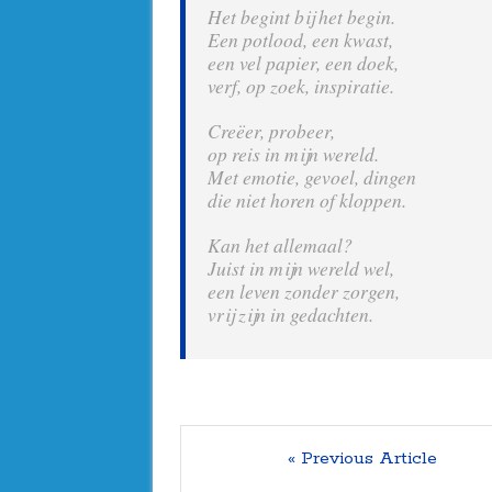
Het begint bij het begin.
Een potlood, een kwast,
een vel papier, een doek,
verf, op zoek, inspiratie.
Creëer, probeer,
op reis in mijn wereld.
Met emotie, gevoel, dingen
die niet horen of kloppen.
Kan het allemaal?
Juist in mijn wereld wel,
een leven zonder zorgen,
vrij zijn in gedachten.
« Previous Article