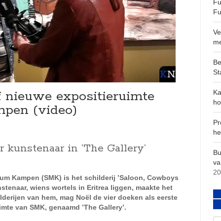
Fu
Fu
Ve
m
Be
St
af nieuwe expositieruimte
Ka
ho
pen (video)
Pr
he
 kunstenaar in ’The Gallery’
Bu
va
20
um Kampen (SMK) is het schilderij ’Saloon, Cowboys
tenaar, wiens wortels in Eritrea liggen, maakte het
lderijen van hem, mag Noël de vier doeken als eerste
uimte van SMK, genaamd ’The Gallery’.