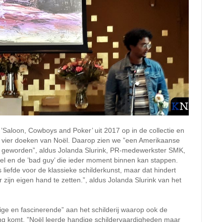
’Saloon, Cowboys and Poker’ uit 2017 op in de collectie en
an vier doeken van Noël. Daarop zien we ”een Amerikaanse
ijn geworden”, aldus Jolanda Slurink, PR-medewerkster SMK,
pel en de ’bad guy’ die ieder moment binnen kan stappen.
s liefde voor de klassieke schilderkunst, maar dat hindert
zijn eigen hand te zetten.”, aldus Jolanda Slurink van het
ge en fascinerende” aan het schilderij waarop ook de
ting komt. ”Noël leerde handige schildervaardigheden maar