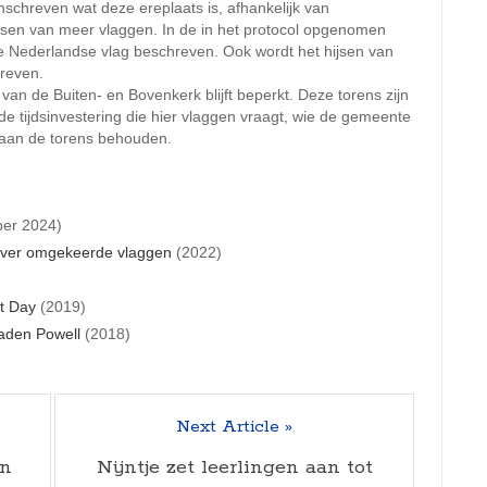
mschreven wat deze ereplaats is, afhankelijk van
ijsen van meer vlaggen. In de in het protocol opgenomen
e Nederlandse vlag beschreven. Ook wordt het hijsen van
hreven.
an de Buiten- en Bovenkerk blijft beperkt. Deze torens zijn
 tijdsinvestering die hier vlaggen vraagt, wie de gemeente
 aan de torens behouden.
er 2024)
over omgekeerde vlaggen
(2022)
t Day
(2019)
Baden Powell
(2018)
Next Article »
en
Nijntje zet leerlingen aan tot