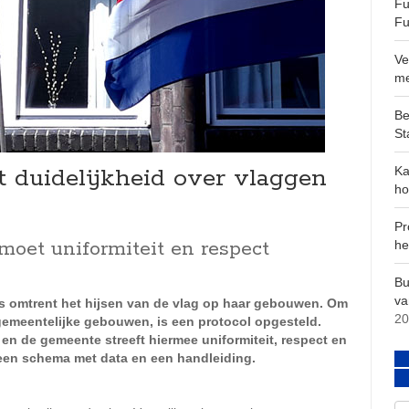
Fu
Fu
Ve
m
Be
St
 duidelijkheid over vlaggen
Ka
ho
Pr
moet uniformiteit en respect
he
Bu
va
omtrent het hijsen van de vlag op haar gebouwen. Om
20
gemeentelijke gebouwen, is een protocol opgesteld.
en de gemeente streeft hiermee uniformiteit, respect en
 een schema met data en een handleiding.