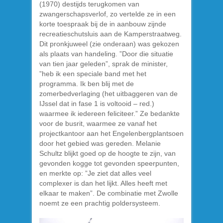
(1970) destijds terugkomen van
zwangerschapsverlof, zo vertelde ze in een
korte toespraak bij de in aanbouw zijnde
recreatieschutsluis aan de Kamperstraatweg.
Dit pronkjuweel (zie onderaan) was gekozen
als plaats van handeling. ”Door die situatie
van tien jaar geleden”, sprak de minister,
”heb ik een speciale band met het
programma. Ik ben blij met de
zomerbedverlaging (het uitbaggeren van de
IJssel dat in fase 1 is voltooid – red.)
waarmee ik iedereen feliciteer.” Ze bedankte
voor de busrit, waarmee ze vanaf het
projectkantoor aan het Engelenbergplantsoen
door het gebied was gereden. Melanie
Schultz blijkt goed op de hoogte te zijn, van
gevonden kogge tot gevonden speerpunten,
en merkte op: ”Je ziet dat alles veel
complexer is dan het lijkt. Alles heeft met
elkaar te maken”. De combinatie met Zwolle
noemt ze een prachtig poldersysteem.