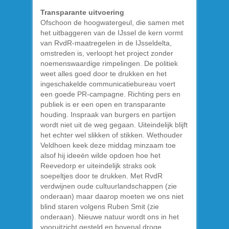
Transparante uitvoering
Ofschoon de hoogwatergeul, die samen met
het uitbaggeren van de IJssel de kern vormt
van RvdR-maatregelen in de IJsseldelta,
omstreden is, verloopt het project zonder
noemenswaardige rimpelingen. De politiek
weet alles goed door te drukken en het
ingeschakelde communicatiebureau voert
een goede PR-campagne. Richting pers en
publiek is er een open en transparante
houding. Inspraak van burgers en partijen
wordt niet uit de weg gegaan. Uiteindelijk blijft
het echter wel slikken of stikken. Wethouder
Veldhoen keek deze middag minzaam toe
alsof hij ideeën wilde opdoen hoe het
Reevedorp er uiteindelijk straks ook
soepeltjes door te drukken. Met RvdR
verdwijnen oude cultuurlandschappen (zie
onderaan) maar daarop moeten we ons niet
blind staren volgens Ruben Smit (zie
onderaan). Nieuwe natuur wordt ons in het
vooruitzicht gesteld en bovenal droge