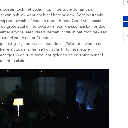
e poëten toch het podium op in de grote Johan van
st van publiek want dat bleef bescheiden. Desalniettemin
nwijs zenuwachtig” was en droeg Emma Geert vol passie
 de grote zaal om te toveren in een knusse huiskamer door
hemerlamp te laten plaats nemen. Strak in het rood gekleed
htbundel van Vincent Corjanus.
ge leeftijd zijn eerste dichtbundel uit (Woorden wonen in
 reis”, zoals hij het zelf omschrijft. In het nieuwe
chtgeluk) en ruim twee jaar geleden de verzamelbundel
ium af te sluiten.