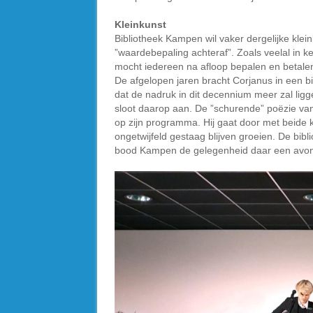
Kleinkunst
Bibliotheek Kampen wil vaker dergelijke kle
”waardebepaling achteraf”. Zoals veelal in ke
mocht iedereen na afloop bepalen en betal
De afgelopen jaren bracht Corjanus in een bi
dat de nadruk in dit decennium meer zal li
sloot daarop aan. De ”schurende” poëzie va
op zijn programma. Hij gaat door met beide 
ongetwijfeld gestaag blijven groeien. De bi
bood Kampen de gelegenheid daar een avond