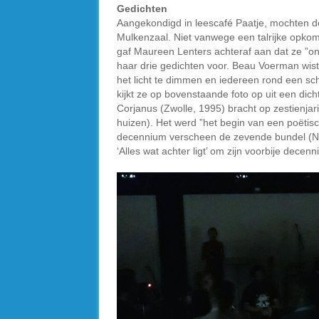
Gedichten
Aangekondigd in leescafé Paatje, mochten d
Mulkenzaal. Niet vanwege een talrijke opkom
gaf Maureen Lenters achteraf aan dat ze ”o
haar drie gedichten voor. Beau Voerman wist
het licht te dimmen en iedereen rond een sc
kijkt ze op bovenstaande foto op uit een dic
Corjanus (Zwolle, 1995) bracht op zestienjari
huizen). Het werd ”het begin van een poëtische
decennium verscheen de zevende bundel (Na
‘Alles wat achter ligt’ om zijn voorbije decenn