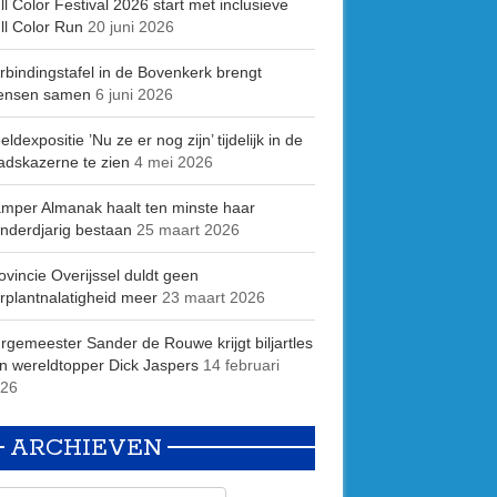
ll Color Festival 2026 start met inclusieve
ll Color Run
20 juni 2026
rbindingstafel in de Bovenkerk brengt
ensen samen
6 juni 2026
eldexpositie ’Nu ze er nog zijn’ tijdelijk in de
adskazerne te zien
4 mei 2026
mper Almanak haalt ten minste haar
nderdjarig bestaan
25 maart 2026
ovincie Overijssel duldt geen
rplantnalatigheid meer
23 maart 2026
rgemeester Sander de Rouwe krijgt biljartles
n wereldtopper Dick Jaspers
14 februari
26
ARCHIEVEN