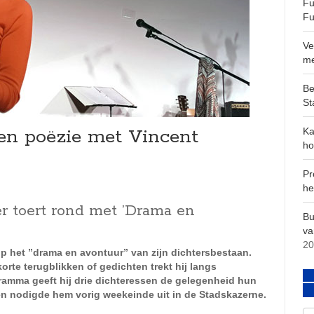
Fu
Fu
Ve
m
Be
St
n poëzie met Vincent
Ka
ho
Pr
he
 toert rond met ’Drama en
Bu
va
20
 op het ”drama en avontuur” van zijn dichtersbestaan.
rte terugblikken of gedichten trekt hij langs
gramma geeft hij drie dichteressen de gelegenheid hun
en nodigde hem vorig weekeinde uit in de Stadskazerne.