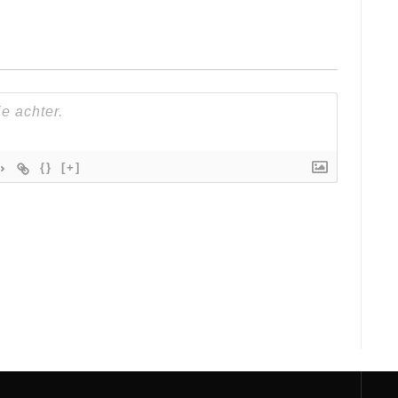
{}
[+]