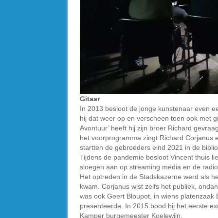
Gitaar
In 2013 besloot de jonge kunstenaar even een
hij dat weer op en verscheen toen ook met gi
Avontuur’ heeft hij zijn broer Richard gevr
het voorprogramma zingt Richard Corjanus e
startten de gebroeders eind 2021 in de biblio
Tijdens de pandemie besloot Vincent thuis l
sloegen aan op streaming media en de radio
Het optreden in de Stadskazerne werd als he
kwam. Corjanus wist zelfs het publiek, onda
was ook Geert Bloupot, in wiens platenzaak B
presenteerde. In 2015 bood hij het eerste e
Kamper burgemeester Koelewijn.