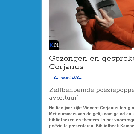
Gezongen en gesproke
Corjanus
22 maart 2022,
Zelfbenoemde poëziepopper
avontuur’
Na tien jaar kijkt Vincent Corjanus terug
Met nummers van de gelijknamige cd en ko
bibliotheken en theaters. In het voorpro
poëzie te presenteren. Bibliotheek Kamp