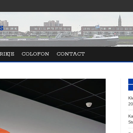
RIKJE
COLOFON
CONTACT
Kl
20
Ka
St