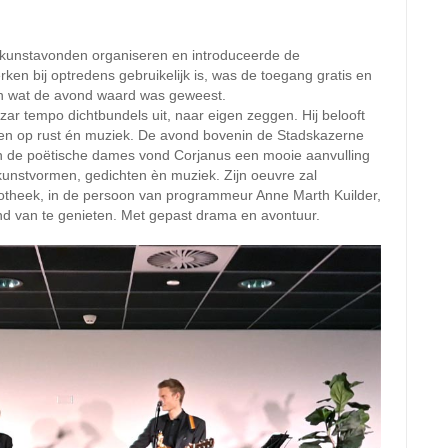
inkunstavonden organiseren en introduceerde de
rken bij optredens gebruikelijk is, was de toegang gratis en
en wat de avond waard was geweest.
zar tempo dichtbundels uit, naar eigen zeggen. Hij belooft
ggen op rust én muziek. De avond bovenin de Stadskazerne
n de poëtische dames vond Corjanus een mooie aanvulling
kunstvormen, gedichten èn muziek. Zijn oeuvre zal
bliotheek, in de persoon van programmeur Anne Marth Kuilder,
 van te genieten. Met gepast drama en avontuur.