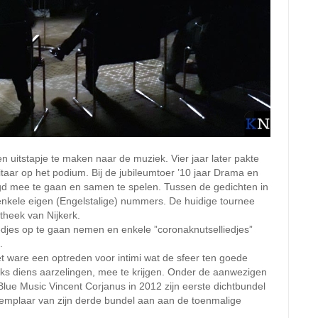
 uitstapje te maken naar de muziek. Vier jaar later pakte
taar op het podium. Bij de jubileumtoer ’10 jaar Drama en
aagd mee te gaan en samen te spelen. Tussen de gedichten in
nkele eigen (Engelstalige) nummers. De huidige tournee
theek van Nijkerk.
iedjes op te gaan nemen en enkele ”coronaknutselliedjes”
.
t ware een optreden voor intimi wat de sfeer ten goede
nks diens aarzelingen, mee te krijgen. Onder de aanwezigen
lue Music Vincent Corjanus in 2012 zijn eerste dichtbundel
xemplaar van zijn derde bundel aan aan de toenmalige