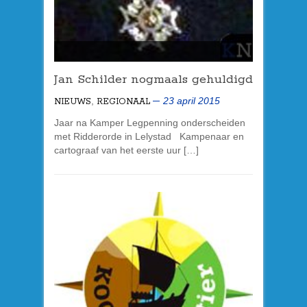
Jan Schilder nogmaals gehuldigd
,
23 april 2015
NIEUWS
REGIONAAL
Jaar na Kamper Legpenning onderscheiden
met Ridderorde in Lelystad Kampenaar en
cartograaf van het eerste uur […]