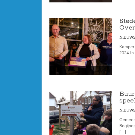
Sted
Overi
NIEUW
Kamper m
2024 In 
Buur
spee
NIEUW
Gemeente
Begijne
[…]