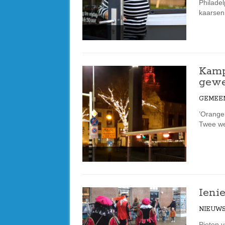
Philadel
kaarsen
Kampe
gewe
GEMEE
’Orange
Twee we
Ieni
NIEUW
Pieten 