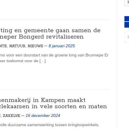
hting en gemeente gaan samen de
neper Bongerd revitaliseren
,
,
8 januari 2025
NTE
NATUUR
NIEUWS
imo voor een doorstart van de groene long van Brunnepe Er
weer toekomst voor de […]
senmakerij in Kampen maakt
clekaarsen in vele soorten en maten
,
16 december 2024
S
ZAKELIJK
olle duurzame samenwerking tussen kringloopwinkels,