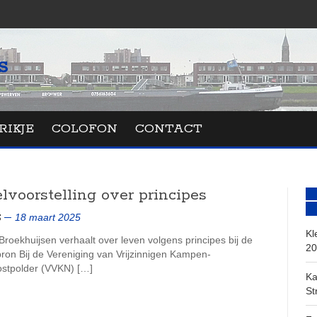
RIKJE
COLOFON
CONTACT
elvoorstelling over principes
18 maart 2025
S
Kl
Broekhuijsen verhaalt over leven volgens principes bij de
20
ron Bij de Vereniging van Vrijzinnigen Kampen-
stpolder (VVKN) […]
Ka
St