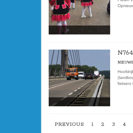
Opnieuw 
N764
NIEUW
Hoofdrij
(landbo
fietsers
PREVIOUS
1
2
3
4