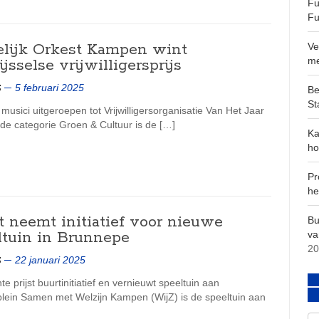
Fu
Fu
elijk Orkest Kampen wint
Ve
m
jsselse vrijwilligersprijs
5 februari 2025
S
Be
St
usici uitgeroepen tot Vrijwilligersorganisatie Van Het Jaar
de categorie Groen & Cultuur is de […]
Ka
ho
Pr
he
t neemt initiatief voor nieuwe
Bu
ltuin in Brunnepe
va
20
22 januari 2025
S
 prijst buurtinitiatief en vernieuwt speeltuin aan
plein Samen met Welzijn Kampen (WijZ) is de speeltuin aan