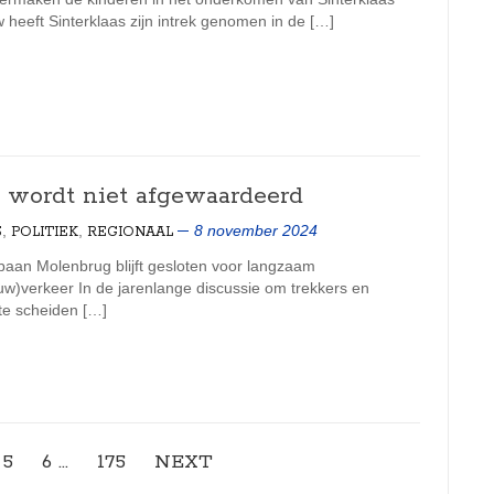
heeft Sinterklaas zijn intrek genomen in de […]
 wordt niet afgewaardeerd
,
,
8 november 2024
S
POLITIEK
REGIONAAL
baan Molenbrug blijft gesloten voor langzaam
uw)verkeer In de jarenlange discussie om trekkers en
 te scheiden […]
5
6
…
175
NEXT