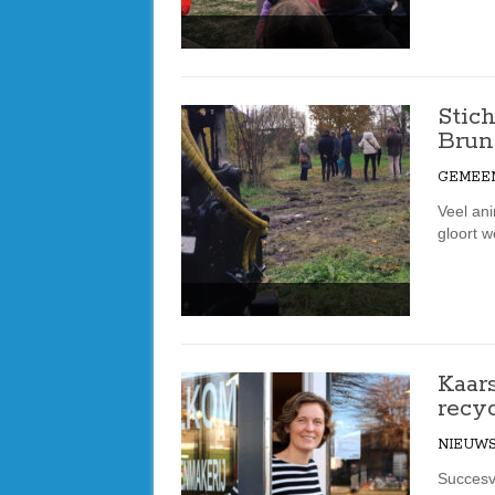
Stic
Brun
GEMEE
Veel an
gloort 
Kaar
recy
NIEUW
Succesv