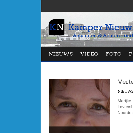
NIEUWS
VIDEO
FOTO
P
Vert
NIEUW
Marijke 
Levensb
Noordoo