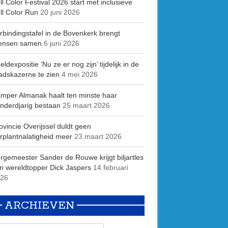
ll Color Festival 2026 start met inclusieve
ll Color Run
20 juni 2026
rbindingstafel in de Bovenkerk brengt
ensen samen
6 juni 2026
eldexpositie ’Nu ze er nog zijn’ tijdelijk in de
adskazerne te zien
4 mei 2026
mper Almanak haalt ten minste haar
nderdjarig bestaan
25 maart 2026
ovincie Overijssel duldt geen
rplantnalatigheid meer
23 maart 2026
rgemeester Sander de Rouwe krijgt biljartles
n wereldtopper Dick Jaspers
14 februari
26
ARCHIEVEN