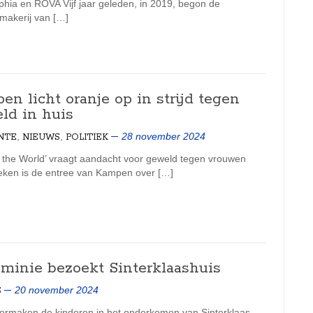
phia en ROVA Vijf jaar geleden, in 2019, begon de
makerij van […]
n licht oranje op in strijd tegen
ld in huis
,
,
28 november 2024
NTE
NIEUWS
POLITIEK
 the World’ vraagt aandacht voor geweld tegen vrouwen
ken is de entree van Kampen over […]
eminie bezoekt Sinterklaashuis
20 november 2024
S
vermaken de kinderen in het onderkomen van Sinterklaas