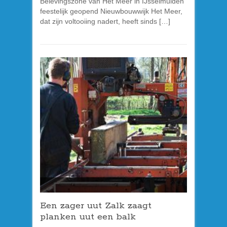
Belevingszone van Het Meer in IJsselmuiden
feestelijk geopend Nieuwbouwwijk Het Meer,
dat zijn voltooiing nadert, heeft sinds […]
Een zager uut Zalk zaagt
planken uut een balk