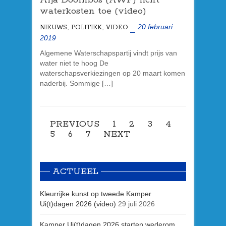
waterkosten toe (video)
,
,
20 februari
NIEUWS
POLITIEK
VIDEO
2019
Algemene Waterschapspartij vindt prijs van
water niet te hoog De
waterschapsverkiezingen op 20 maart komen
naderbij. Sommige […]
PREVIOUS
1
2
3
4
5
6
7
NEXT
ACTUEEL
Kleurrijke kunst op tweede Kamper
Ui(t)dagen 2026 (video)
29 juli 2026
Kamper Ui(t)dagen 2026 starten wederom