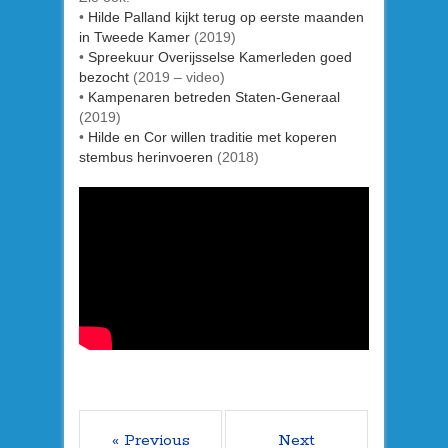
•
Hilde Palland kijkt terug op eerste maanden
in Tweede Kamer
(2019)
•
Spreekuur Overijsselse Kamerleden goed
bezocht
(2019 – video)
•
Kampenaren betreden Staten-Generaal
(2019)
•
Hilde en Cor willen traditie met koperen
stembus herinvoeren
(2018)
« Previous
Next