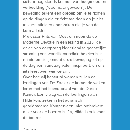
cultuur nog steeds kennen van hoogmoed en
verbeelding (“doe maar gewoon”). De
beweging tekent een oproep om je te richten
op de dingen die er écht toe doen en je niet
te laten afleiden door zaken die je van de
kern afleiden.
Professor Frits van Oostrom noemde de
Moderne Devotie in een lezing in 2013 “de
enige van oorsprong Nederlandse geestelijke
stroming van waarlijk mondiale betekenis in
ruimte en tijd”, omdat deze beweging tot op
de dag van vandaag velen inspireert, en ons
iets leert over wie we zijn.
Over hoe wij bestuurd worden zullen de
leerlingen van De Zaaier de komende weken
leren met het lesmateriaal van de Derde
Kamer. Eén vraag van de leerlingen aan
Hilde kon, zeker in het agrarisch
georiënteerde Kamperveen, niet ontbreken:
of ze voor de boeren is. Ja, Hilde is ook voor
de boeren.
Zie ook: