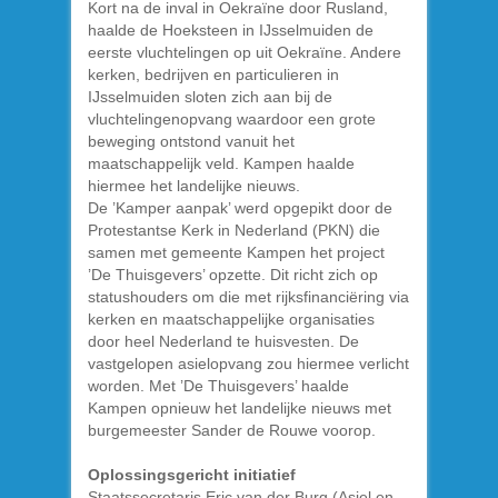
Kort na de inval in Oekraïne door Rusland,
haalde de Hoeksteen in IJsselmuiden de
eerste vluchtelingen op uit Oekraïne. Andere
kerken, bedrijven en particulieren in
IJsselmuiden sloten zich aan bij de
vluchtelingenopvang waardoor een grote
beweging ontstond vanuit het
maatschappelijk veld. Kampen haalde
hiermee het landelijke nieuws.
De ’Kamper aanpak’ werd opgepikt door de
Protestantse Kerk in Nederland (PKN) die
samen met gemeente Kampen het project
’De Thuisgevers’ opzette. Dit richt zich op
statushouders om die met rijksfinanciëring via
kerken en maatschappelijke organisaties
door heel Nederland te huisvesten. De
vastgelopen asielopvang zou hiermee verlicht
worden. Met ’De Thuisgevers’ haalde
Kampen opnieuw het landelijke nieuws met
burgemeester Sander de Rouwe voorop.
Oplossingsgericht initiatief
Staatssecretaris Eric van der Burg (Asiel en